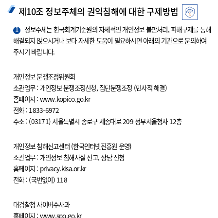
제10조 정보주체의 권익침해에 대한 구제방법
1
정보주체는 한국회계기준원의 자체적인 개인정보 불만처리, 피해구제를 통해
해결되지 않으시거나 보다 자세한 도움이 필요하시면 아래의 기관으로 문의하여
주시기 바랍니다.
개인정보 분쟁조정위원회
소관업무 : 개인정보 분쟁조정신청, 집단분쟁조정 (민사적 해결)
홈페이지 : www.kopico.go.kr
전화 : 1833-6972
주소 : (03171) 서울특별시 종로구 세종대로 209 정부서울청사 12층
개인정보 침해신고센터 (한국인터넷진흥원 운영)
소관업무 : 개인정보 침해사실 신고, 상담 신청
홈페이지 : privacy.kisa.or.kr
전화 : (국번없이) 118
대검찰청 사이버수사과
홈페이지 : www.spo.go.kr