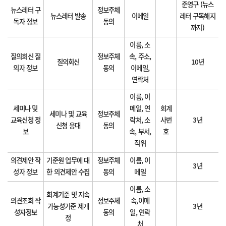
준영구 (뉴스
뉴스레터 구
정보주체
뉴스레터 발송
이메일
레터 구독해지
독자 정보
동의
까지)
이름, 소
질의회신 질
정보주체
속, 주소,
질의회신
10년
의자 정보
동의
이메일,
연락처
이름, 이
세미나 및
메일, 연
회계
세미나 및 교육
정보주체
교육신청 정
락처, 소
사번
3년
신청 응대
동의
보
속, 부서,
호
직위
의견제안 작
기준원 업무에 대
정보주체
이름, 이
3년
성자 정보
한 의견제안 수집
동의
메일
이름, 소
회계기준 및 지속
의견조회 작
정보주체
속,이메
가능성기준 제개
3년
성자정보
동의
일, 연락
정
처