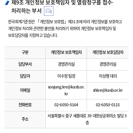
제9조 개인정보 보호책임자 및 열람청구를 접수·
처리하는 부서
한국회계기준원은 「개인정보 보호법」제31조에 따라 개인정보를 보호하고
개인정보 처리와 관련한 불만을 처리하기 위하여 개인정보 보호책임자 및
보호담당자를 지정하고 있습니다.
구분
개인정보 보호책임자
개인정보 보호담당자
담당부서
경영관리실
경영관리실
담당자
이수정 팀장
이상행 대리
soojung.lee@kasb.or.
이메일
shlee@kasb.or.kr
kr
전화번호
02-6050-0164
02-6050-0115
서울특별시 중구 세종대로 39 대한상공회의소 빌딩 3
주소
층