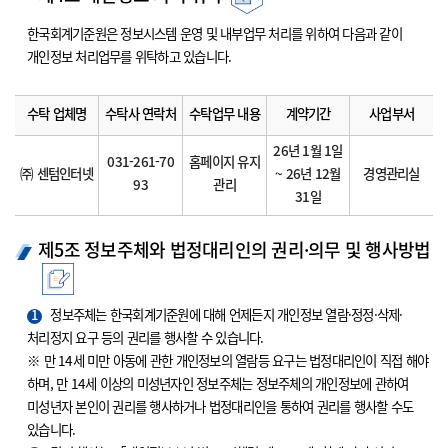
한국회계기준원은 정보시스템 운영 및 내부업무 처리를 위하여 다음과 같이
개인정보 처리업무를 위탁하고 있습니다.
수탁 업체명
수탁사 연락처
수탁업무 내용
계약기간
사업부서
26년 1월 1일
031-261-70
홈페이지 유지
㈜ 센텀인터넷
~ 26년 12월
경영관리실
93
관리
31일
제5조 정보주체와 법정대리인의 권리·의무 및 행사방법
1
정보주체는 한국회계기준원에 대해 언제든지 개인정보 열람·정정·삭제·
처리정지 요구 등의 권리를 행사할 수 있습니다.
※ 만 14세 미만 아동에 관한 개인정보의 열람등 요구는 법정대리인이 직접 해야
하며, 만 14세 이상의 미성년자인 정보주체는 정보주체의 개인정보에 관하여
미성년자 본인이 권리를 행사하거나 법정대리인을 통하여 권리를 행사할 수도
있습니다.