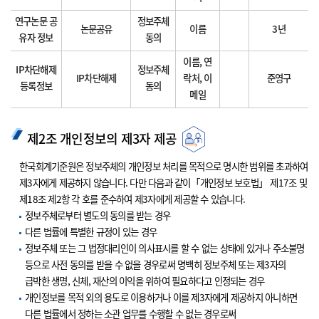
연구논문 공
정보주체
논문공유
이름
3년
유자 정보
동의
이름, 연
IP차단해제
정보주체
IP차단해제
락처, 이
준영구
등록정보
동의
메일
제2조 개인정보의 제3자 제공
한국회계기준원은 정보주체의 개인정보 처리를 목적으로 명시한 범위를 초과하여
제3자에게 제공하지 않습니다. 다만 다음과 같이「개인정보 보호법」 제17조 및
제18조 제2항 각 호를 준수하여 제3자에게 제공할 수 있습니다.
정보주체로부터 별도의 동의를 받는 경우
다른 법률에 특별한 규정이 있는 경우
정보주체 또는 그 법정대리인이 의사표시를 할 수 없는 상태에 있거나 주소불명
등으로 사전 동의를 받을 수 없을 경우로써 명백히 정보주체 또는 제3자의
급박한 생명, 신체, 재산의 이익을 위하여 필요하다고 인정되는 경우
개인정보를 목적 외의 용도로 이용하거나 이를 제3자에게 제공하지 아니하면
다른 법률에서 정하는 소관 업무를 수행할 수 없는 경우로써