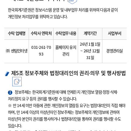
한국회계기준원은 정보시스템 운영 및 내부업무 처리를 위하여 다음과 같이
개인정보 처리업무를 위탁하고 있습니다.
수탁 업체명
수탁사 연락처
수탁업무 내용
계약기간
사업부서
26년 1월 1일
031-261-70
홈페이지 유지
㈜ 센텀인터넷
~ 26년 12월
경영관리실
93
관리
31일
제5조 정보주체와 법정대리인의 권리·의무 및 행사방법
1
정보주체는 한국회계기준원에 대해 언제든지 개인정보 열람·정정·삭제·
처리정지 요구 등의 권리를 행사할 수 있습니다.
※ 만 14세 미만 아동에 관한 개인정보의 열람등 요구는 법정대리인이 직접 해야
하며, 만 14세 이상의 미성년자인 정보주체는 정보주체의 개인정보에 관하여
미성년자 본인이 권리를 행사하거나 법정대리인을 통하여 권리를 행사할 수도
있습니다.