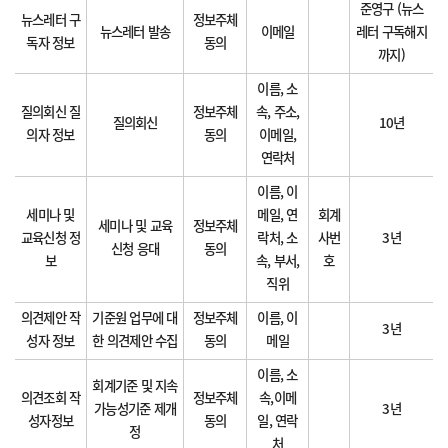
준영구 (뉴스
뉴스레터 구
정보주체
뉴스레터 발송
이메일
레터 구독해지
독자 정보
동의
까지)
이름, 소
질의회신 질
정보주체
속, 주소,
질의회신
10년
의자 정보
동의
이메일,
연락처
이름, 이
세미나 및
메일, 연
회계
세미나 및 교육
정보주체
교육신청 정
락처, 소
사번
3년
신청 응대
동의
보
속, 부서,
호
직위
의견제안 작
기준원 업무에 대
정보주체
이름, 이
3년
성자 정보
한 의견제안 수집
동의
메일
이름, 소
회계기준 및 지속
의견조회 작
정보주체
속,이메
가능성기준 제개
3년
성자정보
동의
일, 연락
정
처