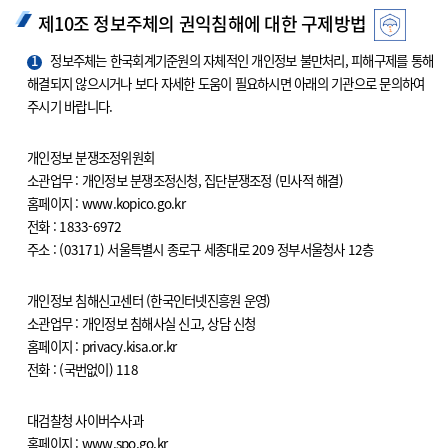
제10조 정보주체의 권익침해에 대한 구제방법
1
정보주체는 한국회계기준원의 자체적인 개인정보 불만처리, 피해구제를 통해
해결되지 않으시거나 보다 자세한 도움이 필요하시면 아래의 기관으로 문의하여
주시기 바랍니다.
개인정보 분쟁조정위원회
소관업무 : 개인정보 분쟁조정신청, 집단분쟁조정 (민사적 해결)
홈페이지 : www.kopico.go.kr
전화 : 1833-6972
주소 : (03171) 서울특별시 종로구 세종대로 209 정부서울청사 12층
개인정보 침해신고센터 (한국인터넷진흥원 운영)
소관업무 : 개인정보 침해사실 신고, 상담 신청
홈페이지 : privacy.kisa.or.kr
전화 : (국번없이) 118
대검찰청 사이버수사과
홈페이지 : www.spo.go.kr