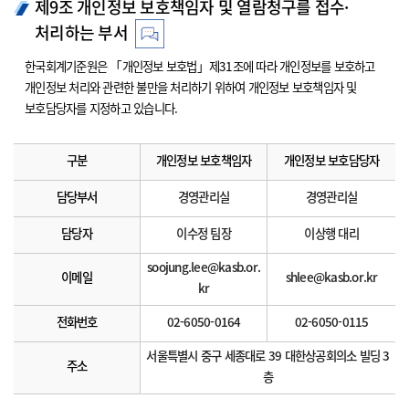
제9조 개인정보 보호책임자 및 열람청구를 접수·
처리하는 부서
한국회계기준원은 「개인정보 보호법」제31조에 따라 개인정보를 보호하고
개인정보 처리와 관련한 불만을 처리하기 위하여 개인정보 보호책임자 및
보호담당자를 지정하고 있습니다.
구분
개인정보 보호책임자
개인정보 보호담당자
담당부서
경영관리실
경영관리실
담당자
이수정 팀장
이상행 대리
soojung.lee@kasb.or.
이메일
shlee@kasb.or.kr
kr
전화번호
02-6050-0164
02-6050-0115
서울특별시 중구 세종대로 39 대한상공회의소 빌딩 3
주소
층