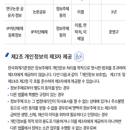
연구논문 공
정보주체
논문공유
이름
3년
유자 정보
동의
이름, 연
IP차단해제
정보주체
IP차단해제
락처, 이
준영구
등록정보
동의
메일
제2조 개인정보의 제3자 제공
한국회계기준원은 정보주체의 개인정보 처리를 목적으로 명시한 범위를 초과하여
제3자에게 제공하지 않습니다. 다만 다음과 같이「개인정보 보호법」 제17조 및
제18조 제2항 각 호를 준수하여 제3자에게 제공할 수 있습니다.
정보주체로부터 별도의 동의를 받는 경우
다른 법률에 특별한 규정이 있는 경우
정보주체 또는 그 법정대리인이 의사표시를 할 수 없는 상태에 있거나 주소불명
등으로 사전 동의를 받을 수 없을 경우로써 명백히 정보주체 또는 제3자의
급박한 생명, 신체, 재산의 이익을 위하여 필요하다고 인정되는 경우
개인정보를 목적 외의 용도로 이용하거나 이를 제3자에게 제공하지 아니하면
다른 법률에서 정하는 소관 업무를 수행할 수 없는 경우로써