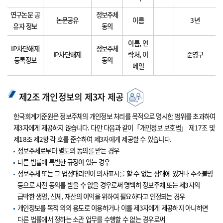
연구논문 공
정보주체
논문공유
이름
3년
유자 정보
동의
이름, 연
IP차단해제
정보주체
IP차단해제
락처, 이
준영구
등록정보
동의
메일
제2조 개인정보의 제3자 제공
한국회계기준원은 정보주체의 개인정보 처리를 목적으로 명시한 범위를 초과하여
제3자에게 제공하지 않습니다. 다만 다음과 같이「개인정보 보호법」 제17조 및
제18조 제2항 각 호를 준수하여 제3자에게 제공할 수 있습니다.
정보주체로부터 별도의 동의를 받는 경우
다른 법률에 특별한 규정이 있는 경우
정보주체 또는 그 법정대리인이 의사표시를 할 수 없는 상태에 있거나 주소불명
등으로 사전 동의를 받을 수 없을 경우로써 명백히 정보주체 또는 제3자의
급박한 생명, 신체, 재산의 이익을 위하여 필요하다고 인정되는 경우
개인정보를 목적 외의 용도로 이용하거나 이를 제3자에게 제공하지 아니하면
다른 법률에서 정하는 소관 업무를 수행할 수 없는 경우로써