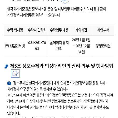
한국회계기준원은 정보시스템 운영 및 내부업무 처리를 위하여 다음과 같이
개인정보 처리업무를 위탁하고 있습니다.
수탁 업체명
수탁사 연락처
수탁업무 내용
계약기간
사업부서
26년 1월 1일
031-261-70
홈페이지 유지
㈜ 센텀인터넷
~ 26년 12월
경영관리실
93
관리
31일
제5조 정보주체와 법정대리인의 권리·의무 및 행사방법
1
정보주체는 한국회계기준원에 대해 언제든지 개인정보 열람·정정·삭제·
처리정지 요구 등의 권리를 행사할 수 있습니다.
※ 만 14세 미만 아동에 관한 개인정보의 열람등 요구는 법정대리인이 직접 해야
하며, 만 14세 이상의 미성년자인 정보주체는 정보주체의 개인정보에 관하여
미성년자 본인이 권리를 행사하거나 법정대리인을 통하여 권리를 행사할 수도
있습니다.