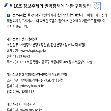
제10조 정보주체의 권익침해에 대한 구제방법
1
정보주체는 한국회계기준원의 자체적인 개인정보 불만처리, 피해구제를 통해
해결되지 않으시거나 보다 자세한 도움이 필요하시면 아래의 기관으로 문의하여
주시기 바랍니다.
개인정보 분쟁조정위원회
소관업무 : 개인정보 분쟁조정신청, 집단분쟁조정 (민사적 해결)
홈페이지 : www.kopico.go.kr
전화 : 1833-6972
주소 : (03171) 서울특별시 종로구 세종대로 209 정부서울청사 12층
개인정보 침해신고센터 (한국인터넷진흥원 운영)
소관업무 : 개인정보 침해사실 신고, 상담 신청
홈페이지 : privacy.kisa.or.kr
전화 : (국번없이) 118
대검찰청 사이버수사과
홈페이지 : www.spo.go.kr