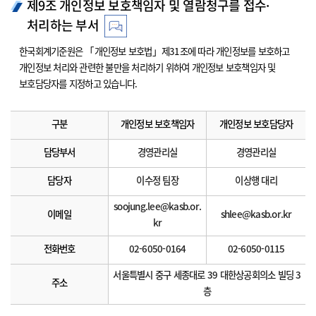
제9조 개인정보 보호책임자 및 열람청구를 접수·
처리하는 부서
한국회계기준원은 「개인정보 보호법」제31조에 따라 개인정보를 보호하고
개인정보 처리와 관련한 불만을 처리하기 위하여 개인정보 보호책임자 및
보호담당자를 지정하고 있습니다.
구분
개인정보 보호책임자
개인정보 보호담당자
담당부서
경영관리실
경영관리실
담당자
이수정 팀장
이상행 대리
soojung.lee@kasb.or.
이메일
shlee@kasb.or.kr
kr
전화번호
02-6050-0164
02-6050-0115
서울특별시 중구 세종대로 39 대한상공회의소 빌딩 3
주소
층