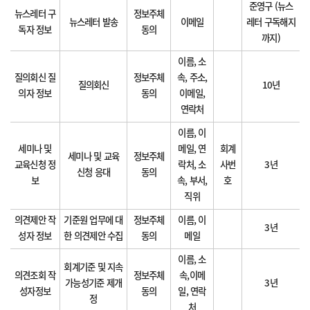
준영구 (뉴스
뉴스레터 구
정보주체
뉴스레터 발송
이메일
레터 구독해지
독자 정보
동의
까지)
이름, 소
질의회신 질
정보주체
속, 주소,
질의회신
10년
의자 정보
동의
이메일,
연락처
이름, 이
세미나 및
메일, 연
회계
세미나 및 교육
정보주체
교육신청 정
락처, 소
사번
3년
신청 응대
동의
보
속, 부서,
호
직위
의견제안 작
기준원 업무에 대
정보주체
이름, 이
3년
성자 정보
한 의견제안 수집
동의
메일
이름, 소
회계기준 및 지속
의견조회 작
정보주체
속,이메
가능성기준 제개
3년
성자정보
동의
일, 연락
정
처