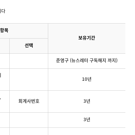
니다
항목
보유기간
선택
준영구 (뉴스레터 구독해지 까지)
메
10년
,
회계사번호
3년
3년
연