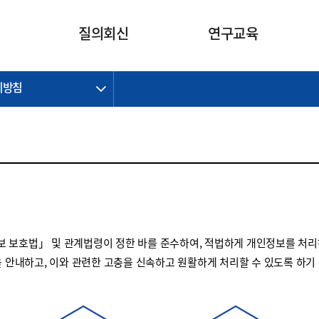
카피라이트로 가기
본문으로 가기
주메뉴로 가기
질의회신
연구교육
리방침
제정개정과제
제정개정과제
질의회신 요약
연구
보도자료
CI소개
주요 일정
주요 일정
회계기준적용의견서
교육
회계뉴스
조직
진행 과제
진행 과제
질의회신 요약 안내
진행 중인 연구과제
스마트강의
완료 과제
완료 과제
질의회신 요약 전체
IFRS Research Forum
교육 자료
의견 조회
의견 조회
한국채택국제회계기준
출판물
IFRS 해석위원회 논의 결과
일반기업회계기준
종전기업회계기준
 보호법」 및 관계법령이 정한 바를 준수하여, 적법하게 개인정보를 처리
K-IFRS 신속처리질의
을 안내하고, 이와 관련한 고충을 신속하고 원활하게 처리할 수 있도록 하기
일반기업회계기준 신속처리질
의
정착지원TF