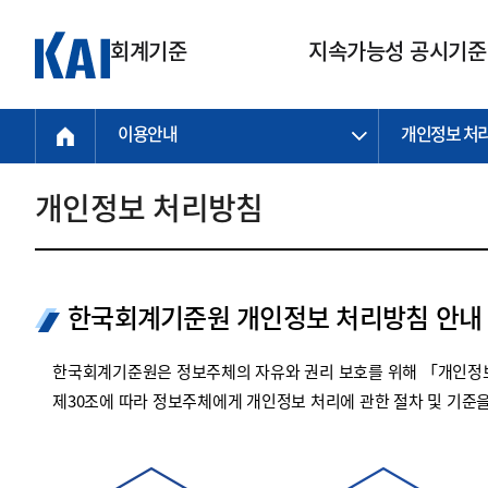
회계기준
지속가능성 공시기준
이용안내
개인정보 처
회계기준
지속가능성
질의회신
연구교육
소통광장
기준원 안내
기업회계기준
지속가능성 공시기준
질의회신 접수
한국회계연구원
공지사항
비전과 연혁
공시기준
기업회계기준(전체)
지속가능성 공시기준(전체)
질의회신 업무절차
소개
설립 안내
개인정보 처리방침
기업회계기준전문
한국 지속가능성 공시기준
신속처리 질의
박사후 연구원 프로그램
비전
한국채택국제회계기준(K-IFRS)
IFRS 지속가능성 공시기준
정규절차 질의
연혁
투명·지속가능 경제를 위한
회계기준 및 지속가능성 기준
제정의 글로벌 리더
국제회계기준(IFRS)
역대 임원
투명·지속가능 경제를 위한
회계기준 및 지속가능성 기준
제정의 글로벌 리더
한국회계기준원 개인정보 처리방침 안내
자주하는 질문
일반기업회계기준
연차보고서
기업 보고 지원
특수분야회계기준
감사보고서
한국회계기준원은 정보주체의 자유와 권리 보호를 위해 「개인정보
중소기업회계기준
한국 지속가능성 공시기준 적용
제30조에 따라 정보주체에게 개인정보 처리에 관한 절차 및 기준
지원
비영리조직회계기준
투명·지속가능 경제를 위한
회계기준 및 지속가능성 기준
제정의 글로벌 리더
투명·지속가능 경제를 위한
회계기준 및 지속가능성 기준
제정의 글로벌 리더
국제 지속가능성 공시기준 적용
종전기업회계기준
투명·지속가능 경제를 위한
회계기준 및 지속가능성 기준
제정의 글로벌 리더
찾아오시는 길
지원
회계기준연혁