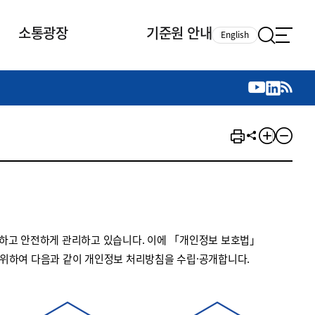
소통광장
기준원 안내
English
국제 활동
국제 활동
참여
뉴스레터
주요업무
자료실
자료실
참여
채용안내
연구논문 공유
2026년 중점 사업방향
제정개정자료
제정개정자료
서베이
채용 안내
회계기준 제정개정 업무
행사·교육자료
행사∙교육자료
의견제안
채용 공고
회계기준 제정개정 절차
기고자료
기고자료
지속가능성 공시기준 제정개정
업무
교육 업무
하고 안전하게 관리하고 있습니다. 이에 「개인정보 보호법」
IFRS재단 재정지원
 위하여 다음과 같이 개인정보 처리방침을 수립·공개합니다.