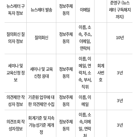
준영구 (뉴스
뉴스레터 구
정보주체
뉴스레터 발송
이메일
레터 구독해지
독자 정보
동의
까지)
이름, 소
질의회신 질
정보주체
속, 주소,
질의회신
10년
의자 정보
동의
이메일,
연락처
이름, 이
세미나 및
메일, 연
회계
세미나 및 교육
정보주체
교육신청 정
락처, 소
사번
3년
신청 응대
동의
보
속, 부서,
호
직위
의견제안 작
기준원 업무에 대
정보주체
이름, 이
3년
성자 정보
한 의견제안 수집
동의
메일
이름, 소
회계기준 및 지속
의견조회 작
정보주체
속,이메
가능성기준 제개
3년
성자정보
동의
일, 연락
정
처