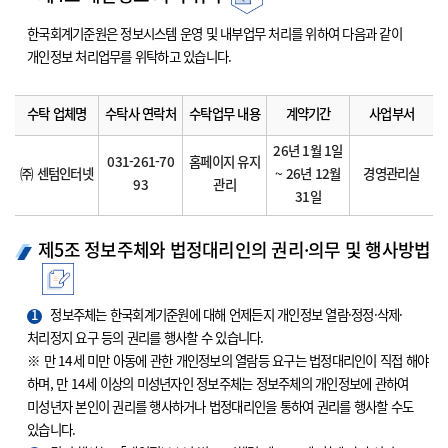
한국회계기준원은 정보시스템 운영 및 내부업무 처리를 위하여 다음과 같이
개인정보 처리업무를 위탁하고 있습니다.
수탁 업체명
수탁사 연락처
수탁업무 내용
계약기간
사업부서
26년 1월 1일
031-261-70
홈페이지 유지
㈜ 센텀인터넷
~ 26년 12월
경영관리실
93
관리
31일
제5조 정보주체와 법정대리인의 권리·의무 및 행사방법
1
정보주체는 한국회계기준원에 대해 언제든지 개인정보 열람·정정·삭제·
처리정지 요구 등의 권리를 행사할 수 있습니다.
※ 만 14세 미만 아동에 관한 개인정보의 열람등 요구는 법정대리인이 직접 해야
하며, 만 14세 이상의 미성년자인 정보주체는 정보주체의 개인정보에 관하여
미성년자 본인이 권리를 행사하거나 법정대리인을 통하여 권리를 행사할 수도
있습니다.