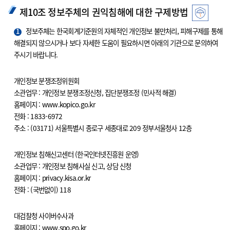
제10조 정보주체의 권익침해에 대한 구제방법
1
정보주체는 한국회계기준원의 자체적인 개인정보 불만처리, 피해구제를 통해
해결되지 않으시거나 보다 자세한 도움이 필요하시면 아래의 기관으로 문의하여
주시기 바랍니다.
개인정보 분쟁조정위원회
소관업무 : 개인정보 분쟁조정신청, 집단분쟁조정 (민사적 해결)
홈페이지 : www.kopico.go.kr
전화 : 1833-6972
주소 : (03171) 서울특별시 종로구 세종대로 209 정부서울청사 12층
개인정보 침해신고센터 (한국인터넷진흥원 운영)
소관업무 : 개인정보 침해사실 신고, 상담 신청
홈페이지 : privacy.kisa.or.kr
전화 : (국번없이) 118
대검찰청 사이버수사과
홈페이지 : www.spo.go.kr