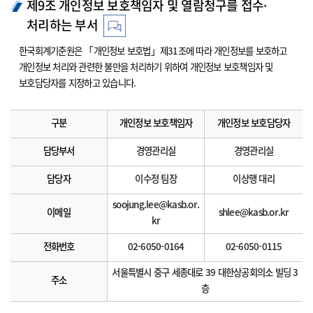
제9조 개인정보 보호책임자 및 열람청구를 접수·
처리하는 부서
한국회계기준원은 「개인정보 보호법」제31조에 따라 개인정보를 보호하고
개인정보 처리와 관련한 불만을 처리하기 위하여 개인정보 보호책임자 및
보호담당자를 지정하고 있습니다.
구분
개인정보 보호책임자
개인정보 보호담당자
담당부서
경영관리실
경영관리실
담당자
이수정 팀장
이상행 대리
soojung.lee@kasb.or.
이메일
shlee@kasb.or.kr
kr
전화번호
02-6050-0164
02-6050-0115
서울특별시 중구 세종대로 39 대한상공회의소 빌딩 3
주소
층