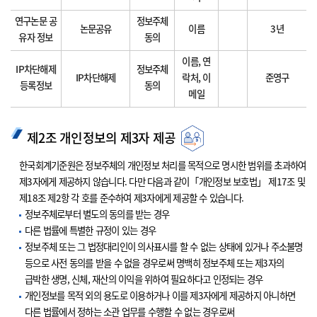
연구논문 공
정보주체
논문공유
이름
3년
유자 정보
동의
이름, 연
IP차단해제
정보주체
IP차단해제
락처, 이
준영구
등록정보
동의
메일
제2조 개인정보의 제3자 제공
한국회계기준원은 정보주체의 개인정보 처리를 목적으로 명시한 범위를 초과하여
제3자에게 제공하지 않습니다. 다만 다음과 같이「개인정보 보호법」 제17조 및
제18조 제2항 각 호를 준수하여 제3자에게 제공할 수 있습니다.
정보주체로부터 별도의 동의를 받는 경우
다른 법률에 특별한 규정이 있는 경우
정보주체 또는 그 법정대리인이 의사표시를 할 수 없는 상태에 있거나 주소불명
등으로 사전 동의를 받을 수 없을 경우로써 명백히 정보주체 또는 제3자의
급박한 생명, 신체, 재산의 이익을 위하여 필요하다고 인정되는 경우
개인정보를 목적 외의 용도로 이용하거나 이를 제3자에게 제공하지 아니하면
다른 법률에서 정하는 소관 업무를 수행할 수 없는 경우로써