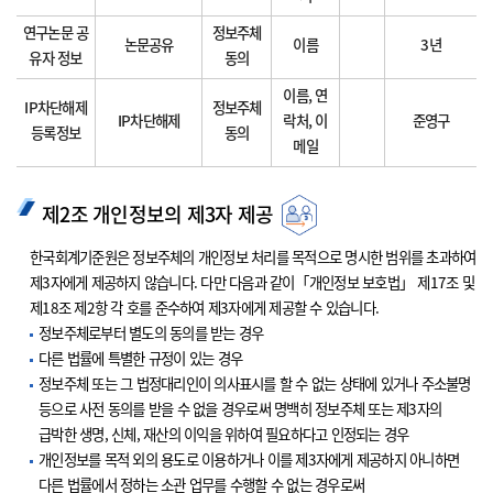
연구논문 공
정보주체
논문공유
이름
3년
유자 정보
동의
이름, 연
IP차단해제
정보주체
IP차단해제
락처, 이
준영구
등록정보
동의
메일
제2조 개인정보의 제3자 제공
한국회계기준원은 정보주체의 개인정보 처리를 목적으로 명시한 범위를 초과하여
제3자에게 제공하지 않습니다. 다만 다음과 같이「개인정보 보호법」 제17조 및
제18조 제2항 각 호를 준수하여 제3자에게 제공할 수 있습니다.
정보주체로부터 별도의 동의를 받는 경우
다른 법률에 특별한 규정이 있는 경우
정보주체 또는 그 법정대리인이 의사표시를 할 수 없는 상태에 있거나 주소불명
등으로 사전 동의를 받을 수 없을 경우로써 명백히 정보주체 또는 제3자의
급박한 생명, 신체, 재산의 이익을 위하여 필요하다고 인정되는 경우
개인정보를 목적 외의 용도로 이용하거나 이를 제3자에게 제공하지 아니하면
다른 법률에서 정하는 소관 업무를 수행할 수 없는 경우로써