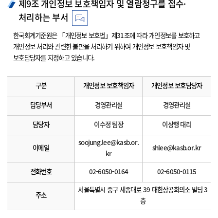
제9조 개인정보 보호책임자 및 열람청구를 접수·
처리하는 부서
한국회계기준원은 「개인정보 보호법」제31조에 따라 개인정보를 보호하고
개인정보 처리와 관련한 불만을 처리하기 위하여 개인정보 보호책임자 및
보호담당자를 지정하고 있습니다.
구분
개인정보 보호책임자
개인정보 보호담당자
담당부서
경영관리실
경영관리실
담당자
이수정 팀장
이상행 대리
soojung.lee@kasb.or.
이메일
shlee@kasb.or.kr
kr
전화번호
02-6050-0164
02-6050-0115
서울특별시 중구 세종대로 39 대한상공회의소 빌딩 3
주소
층