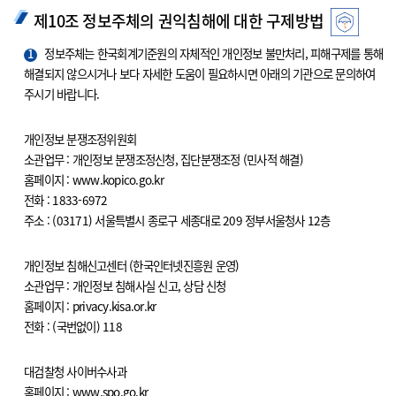
제10조 정보주체의 권익침해에 대한 구제방법
1
정보주체는 한국회계기준원의 자체적인 개인정보 불만처리, 피해구제를 통해
해결되지 않으시거나 보다 자세한 도움이 필요하시면 아래의 기관으로 문의하여
주시기 바랍니다.
개인정보 분쟁조정위원회
소관업무 : 개인정보 분쟁조정신청, 집단분쟁조정 (민사적 해결)
홈페이지 : www.kopico.go.kr
전화 : 1833-6972
주소 : (03171) 서울특별시 종로구 세종대로 209 정부서울청사 12층
개인정보 침해신고센터 (한국인터넷진흥원 운영)
소관업무 : 개인정보 침해사실 신고, 상담 신청
홈페이지 : privacy.kisa.or.kr
전화 : (국번없이) 118
대검찰청 사이버수사과
홈페이지 : www.spo.go.kr