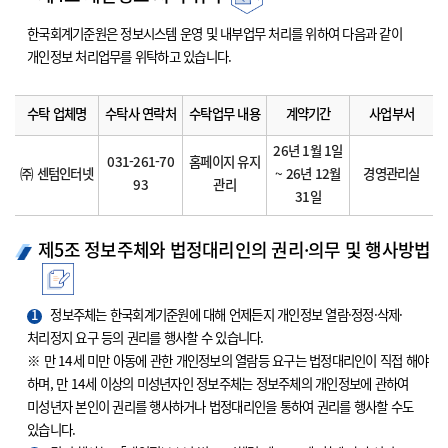
한국회계기준원은 정보시스템 운영 및 내부업무 처리를 위하여 다음과 같이
개인정보 처리업무를 위탁하고 있습니다.
수탁 업체명
수탁사 연락처
수탁업무 내용
계약기간
사업부서
26년 1월 1일
031-261-70
홈페이지 유지
㈜ 센텀인터넷
~ 26년 12월
경영관리실
93
관리
31일
제5조 정보주체와 법정대리인의 권리·의무 및 행사방법
1
정보주체는 한국회계기준원에 대해 언제든지 개인정보 열람·정정·삭제·
처리정지 요구 등의 권리를 행사할 수 있습니다.
※ 만 14세 미만 아동에 관한 개인정보의 열람등 요구는 법정대리인이 직접 해야
하며, 만 14세 이상의 미성년자인 정보주체는 정보주체의 개인정보에 관하여
미성년자 본인이 권리를 행사하거나 법정대리인을 통하여 권리를 행사할 수도
있습니다.