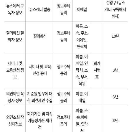
준영구 (뉴스
뉴스레터 구
정보주체
뉴스레터 발송
이메일
레터 구독해지
독자 정보
동의
까지)
이름, 소
질의회신 질
정보주체
속, 주소,
질의회신
10년
의자 정보
동의
이메일,
연락처
이름, 이
세미나 및
메일, 연
회계
세미나 및 교육
정보주체
교육신청 정
락처, 소
사번
3년
신청 응대
동의
보
속, 부서,
호
직위
의견제안 작
기준원 업무에 대
정보주체
이름, 이
3년
성자 정보
한 의견제안 수집
동의
메일
이름, 소
회계기준 및 지속
의견조회 작
정보주체
속,이메
가능성기준 제개
3년
성자정보
동의
일, 연락
정
처