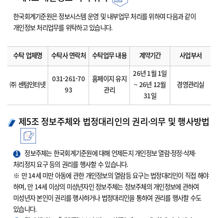
한국회계기준원은 정보시스템 운영 및 내부업무 처리를 위하여 다음과 같이
개인정보 처리업무를 위탁하고 있습니다.
수탁 업체명
수탁사 연락처
수탁업무 내용
계약기간
사업부서
26년 1월 1일
031-261-70
홈페이지 유지
㈜ 센텀인터넷
~ 26년 12월
경영관리실
93
관리
31일
제5조 정보주체와 법정대리인의 권리·의무 및 행사방법
1
정보주체는 한국회계기준원에 대해 언제든지 개인정보 열람·정정·삭제·
처리정지 요구 등의 권리를 행사할 수 있습니다.
※ 만 14세 미만 아동에 관한 개인정보의 열람등 요구는 법정대리인이 직접 해야
하며, 만 14세 이상의 미성년자인 정보주체는 정보주체의 개인정보에 관하여
미성년자 본인이 권리를 행사하거나 법정대리인을 통하여 권리를 행사할 수도
있습니다.