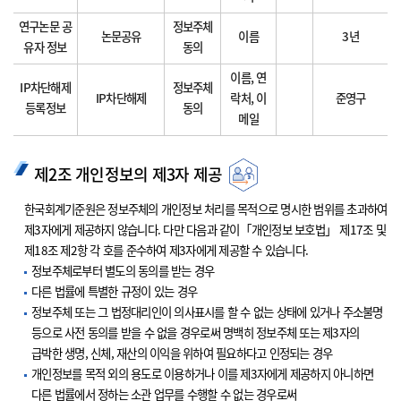
연구논문 공
정보주체
논문공유
이름
3년
유자 정보
동의
이름, 연
IP차단해제
정보주체
IP차단해제
락처, 이
준영구
등록정보
동의
메일
제2조 개인정보의 제3자 제공
한국회계기준원은 정보주체의 개인정보 처리를 목적으로 명시한 범위를 초과하여
제3자에게 제공하지 않습니다. 다만 다음과 같이「개인정보 보호법」 제17조 및
제18조 제2항 각 호를 준수하여 제3자에게 제공할 수 있습니다.
정보주체로부터 별도의 동의를 받는 경우
다른 법률에 특별한 규정이 있는 경우
정보주체 또는 그 법정대리인이 의사표시를 할 수 없는 상태에 있거나 주소불명
등으로 사전 동의를 받을 수 없을 경우로써 명백히 정보주체 또는 제3자의
급박한 생명, 신체, 재산의 이익을 위하여 필요하다고 인정되는 경우
개인정보를 목적 외의 용도로 이용하거나 이를 제3자에게 제공하지 아니하면
다른 법률에서 정하는 소관 업무를 수행할 수 없는 경우로써