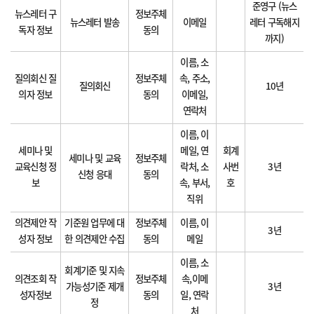
준영구 (뉴스
뉴스레터 구
정보주체
뉴스레터 발송
이메일
레터 구독해지
독자 정보
동의
까지)
이름, 소
질의회신 질
정보주체
속, 주소,
질의회신
10년
의자 정보
동의
이메일,
연락처
이름, 이
세미나 및
메일, 연
회계
세미나 및 교육
정보주체
교육신청 정
락처, 소
사번
3년
신청 응대
동의
보
속, 부서,
호
직위
의견제안 작
기준원 업무에 대
정보주체
이름, 이
3년
성자 정보
한 의견제안 수집
동의
메일
이름, 소
회계기준 및 지속
의견조회 작
정보주체
속,이메
가능성기준 제개
3년
성자정보
동의
일, 연락
정
처