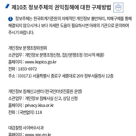
제10조 정보주체의 권익침해에 대한 구제방법
1
정보주체는 한국회계기준원의 자체적인 개인정보 불만처리, 피해구제를 통해
해결되지 않으시거나 보다 자세한 도움이 필요하시면 아래의 기관으로 문의하여
주시기 바랍니다.
개인정보 분쟁조정위원회
소관업무 : 개인정보 분쟁조정신청, 집단분쟁조정 (민사적 해결)
홈페이지 : www.kopico.go.kr
전화 : 1833-6972
주소 : (03171) 서울특별시 종로구 세종대로 209 정부서울청사 12층
개인정보 침해신고센터 (한국인터넷진흥원 운영)
소관업무 : 개인정보 침해사실 신고, 상담 신청
홈페이지 : privacy.kisa.or.kr
전화 : (국번없이) 118
대검찰청 사이버수사과
홈페이지 : www.spo.go.kr