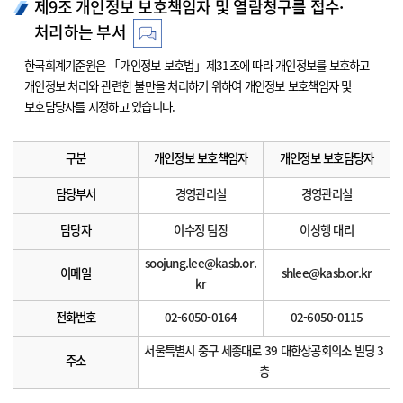
제9조 개인정보 보호책임자 및 열람청구를 접수·
처리하는 부서
한국회계기준원은 「개인정보 보호법」제31조에 따라 개인정보를 보호하고
개인정보 처리와 관련한 불만을 처리하기 위하여 개인정보 보호책임자 및
보호담당자를 지정하고 있습니다.
구분
개인정보 보호책임자
개인정보 보호담당자
담당부서
경영관리실
경영관리실
담당자
이수정 팀장
이상행 대리
soojung.lee@kasb.or.
이메일
shlee@kasb.or.kr
kr
전화번호
02-6050-0164
02-6050-0115
서울특별시 중구 세종대로 39 대한상공회의소 빌딩 3
주소
층