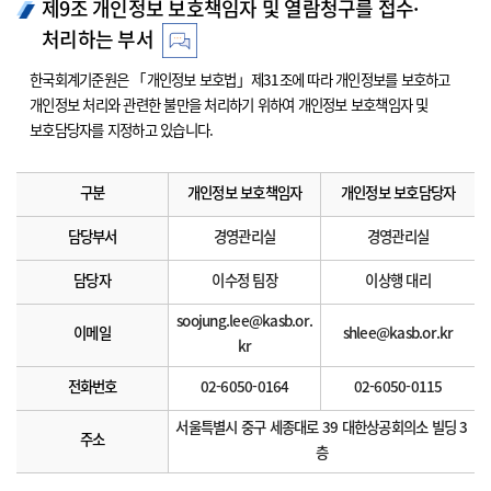
제9조 개인정보 보호책임자 및 열람청구를 접수·
처리하는 부서
한국회계기준원은 「개인정보 보호법」제31조에 따라 개인정보를 보호하고
개인정보 처리와 관련한 불만을 처리하기 위하여 개인정보 보호책임자 및
보호담당자를 지정하고 있습니다.
구분
개인정보 보호책임자
개인정보 보호담당자
담당부서
경영관리실
경영관리실
담당자
이수정 팀장
이상행 대리
soojung.lee@kasb.or.
이메일
shlee@kasb.or.kr
kr
전화번호
02-6050-0164
02-6050-0115
서울특별시 중구 세종대로 39 대한상공회의소 빌딩 3
주소
층