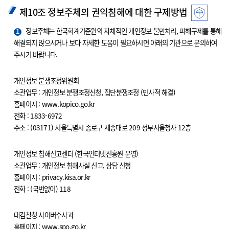
제10조 정보주체의 권익침해에 대한 구제방법
1
정보주체는 한국회계기준원의 자체적인 개인정보 불만처리, 피해구제를 통해
해결되지 않으시거나 보다 자세한 도움이 필요하시면 아래의 기관으로 문의하여
주시기 바랍니다.
개인정보 분쟁조정위원회
소관업무 : 개인정보 분쟁조정신청, 집단분쟁조정 (민사적 해결)
홈페이지 : www.kopico.go.kr
전화 : 1833-6972
주소 : (03171) 서울특별시 종로구 세종대로 209 정부서울청사 12층
개인정보 침해신고센터 (한국인터넷진흥원 운영)
소관업무 : 개인정보 침해사실 신고, 상담 신청
홈페이지 : privacy.kisa.or.kr
전화 : (국번없이) 118
대검찰청 사이버수사과
홈페이지 : www.spo.go.kr