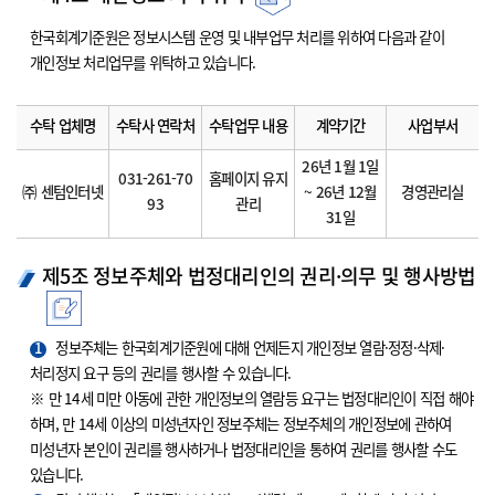
한국회계기준원은 정보시스템 운영 및 내부업무 처리를 위하여 다음과 같이
개인정보 처리업무를 위탁하고 있습니다.
수탁 업체명
수탁사 연락처
수탁업무 내용
계약기간
사업부서
26년 1월 1일
031-261-70
홈페이지 유지
㈜ 센텀인터넷
~ 26년 12월
경영관리실
93
관리
31일
제5조 정보주체와 법정대리인의 권리·의무 및 행사방법
1
정보주체는 한국회계기준원에 대해 언제든지 개인정보 열람·정정·삭제·
처리정지 요구 등의 권리를 행사할 수 있습니다.
※ 만 14세 미만 아동에 관한 개인정보의 열람등 요구는 법정대리인이 직접 해야
하며, 만 14세 이상의 미성년자인 정보주체는 정보주체의 개인정보에 관하여
미성년자 본인이 권리를 행사하거나 법정대리인을 통하여 권리를 행사할 수도
있습니다.