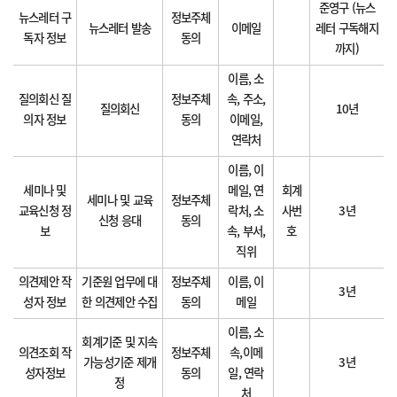
준영구 (뉴스
뉴스레터 구
정보주체
뉴스레터 발송
이메일
레터 구독해지
독자 정보
동의
까지)
이름, 소
질의회신 질
정보주체
속, 주소,
질의회신
10년
의자 정보
동의
이메일,
연락처
이름, 이
세미나 및
메일, 연
회계
세미나 및 교육
정보주체
교육신청 정
락처, 소
사번
3년
신청 응대
동의
보
속, 부서,
호
직위
의견제안 작
기준원 업무에 대
정보주체
이름, 이
3년
성자 정보
한 의견제안 수집
동의
메일
이름, 소
회계기준 및 지속
의견조회 작
정보주체
속,이메
가능성기준 제개
3년
성자정보
동의
일, 연락
정
처