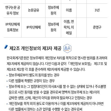
연구논문 공
정보주체
논문공유
이름
3년
유자 정보
동의
이름, 연
IP차단해제
정보주체
IP차단해제
락처, 이
준영구
등록정보
동의
메일
제2조 개인정보의 제3자 제공
한국회계기준원은 정보주체의 개인정보 처리를 목적으로 명시한 범위를 초과하여
제3자에게 제공하지 않습니다. 다만 다음과 같이「개인정보 보호법」 제17조 및
제18조 제2항 각 호를 준수하여 제3자에게 제공할 수 있습니다.
정보주체로부터 별도의 동의를 받는 경우
다른 법률에 특별한 규정이 있는 경우
정보주체 또는 그 법정대리인이 의사표시를 할 수 없는 상태에 있거나 주소불명
등으로 사전 동의를 받을 수 없을 경우로써 명백히 정보주체 또는 제3자의
급박한 생명, 신체, 재산의 이익을 위하여 필요하다고 인정되는 경우
개인정보를 목적 외의 용도로 이용하거나 이를 제3자에게 제공하지 아니하면
다른 법률에서 정하는 소관 업무를 수행할 수 없는 경우로써