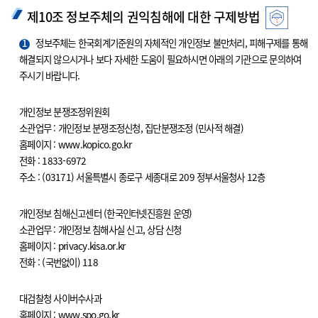
제10조 정보주체의 권익침해에 대한 구제방법
1
정보주체는 한국회계기준원의 자체적인 개인정보 불만처리, 피해구제를 통해
해결되지 않으시거나 보다 자세한 도움이 필요하시면 아래의 기관으로 문의하여
주시기 바랍니다.
개인정보 분쟁조정위원회
소관업무 : 개인정보 분쟁조정신청, 집단분쟁조정 (민사적 해결)
홈페이지 : www.kopico.go.kr
전화 : 1833-6972
주소 : (03171) 서울특별시 종로구 세종대로 209 정부서울청사 12층
개인정보 침해신고센터 (한국인터넷진흥원 운영)
소관업무 : 개인정보 침해사실 신고, 상담 신청
홈페이지 : privacy.kisa.or.kr
전화 : (국번없이) 118
대검찰청 사이버수사과
홈페이지 : www.spo.go.kr