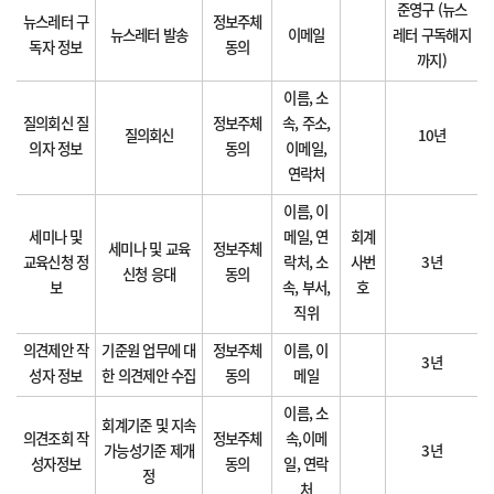
준영구 (뉴스
뉴스레터 구
정보주체
뉴스레터 발송
이메일
레터 구독해지
독자 정보
동의
까지)
이름, 소
질의회신 질
정보주체
속, 주소,
질의회신
10년
의자 정보
동의
이메일,
연락처
이름, 이
세미나 및
메일, 연
회계
세미나 및 교육
정보주체
교육신청 정
락처, 소
사번
3년
신청 응대
동의
보
속, 부서,
호
직위
의견제안 작
기준원 업무에 대
정보주체
이름, 이
3년
성자 정보
한 의견제안 수집
동의
메일
이름, 소
회계기준 및 지속
의견조회 작
정보주체
속,이메
가능성기준 제개
3년
성자정보
동의
일, 연락
정
처