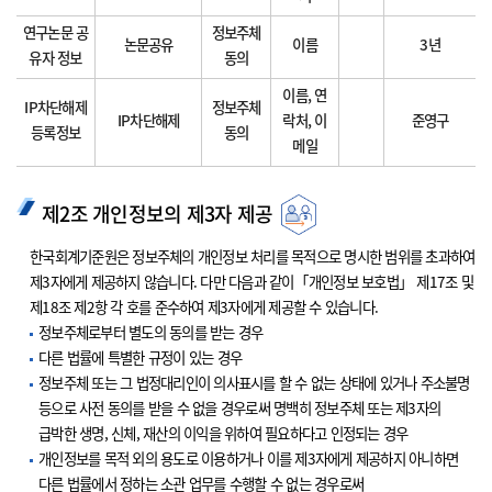
연구논문 공
정보주체
논문공유
이름
3년
유자 정보
동의
이름, 연
IP차단해제
정보주체
IP차단해제
락처, 이
준영구
등록정보
동의
메일
제2조 개인정보의 제3자 제공
한국회계기준원은 정보주체의 개인정보 처리를 목적으로 명시한 범위를 초과하여
제3자에게 제공하지 않습니다. 다만 다음과 같이「개인정보 보호법」 제17조 및
제18조 제2항 각 호를 준수하여 제3자에게 제공할 수 있습니다.
정보주체로부터 별도의 동의를 받는 경우
다른 법률에 특별한 규정이 있는 경우
정보주체 또는 그 법정대리인이 의사표시를 할 수 없는 상태에 있거나 주소불명
등으로 사전 동의를 받을 수 없을 경우로써 명백히 정보주체 또는 제3자의
급박한 생명, 신체, 재산의 이익을 위하여 필요하다고 인정되는 경우
개인정보를 목적 외의 용도로 이용하거나 이를 제3자에게 제공하지 아니하면
다른 법률에서 정하는 소관 업무를 수행할 수 없는 경우로써