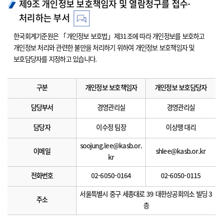
제9조 개인정보 보호책임자 및 열람청구를 접수·
처리하는 부서
한국회계기준원은 「개인정보 보호법」제31조에 따라 개인정보를 보호하고
개인정보 처리와 관련한 불만을 처리하기 위하여 개인정보 보호책임자 및
보호담당자를 지정하고 있습니다.
구분
개인정보 보호책임자
개인정보 보호담당자
담당부서
경영관리실
경영관리실
담당자
이수정 팀장
이상행 대리
soojung.lee@kasb.or.
이메일
shlee@kasb.or.kr
kr
전화번호
02-6050-0164
02-6050-0115
서울특별시 중구 세종대로 39 대한상공회의소 빌딩 3
주소
층