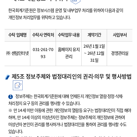
한국회계기준원은 정보시스템 운영 및 내부업무 처리를 위하여 다음과 같이
개인정보 처리업무를 위탁하고 있습니다.
수탁 업체명
수탁사 연락처
수탁업무 내용
계약기간
사업부서
26년 1월 1일
031-261-70
홈페이지 유지
㈜ 센텀인터넷
~ 26년 12월
경영관리실
93
관리
31일
제5조 정보주체와 법정대리인의 권리·의무 및 행사방법
1
정보주체는 한국회계기준원에 대해 언제든지 개인정보 열람·정정·삭제·
처리정지 요구 등의 권리를 행사할 수 있습니다.
※ 만 14세 미만 아동에 관한 개인정보의 열람등 요구는 법정대리인이 직접 해야
하며, 만 14세 이상의 미성년자인 정보주체는 정보주체의 개인정보에 관하여
미성년자 본인이 권리를 행사하거나 법정대리인을 통하여 권리를 행사할 수도
있습니다.