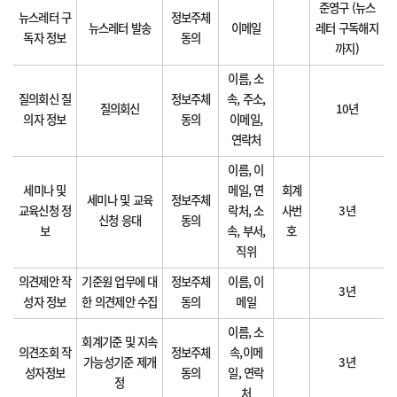
준영구 (뉴스
뉴스레터 구
정보주체
뉴스레터 발송
이메일
레터 구독해지
독자 정보
동의
까지)
이름, 소
질의회신 질
정보주체
속, 주소,
질의회신
10년
의자 정보
동의
이메일,
연락처
이름, 이
세미나 및
메일, 연
회계
세미나 및 교육
정보주체
교육신청 정
락처, 소
사번
3년
신청 응대
동의
보
속, 부서,
호
직위
의견제안 작
기준원 업무에 대
정보주체
이름, 이
3년
성자 정보
한 의견제안 수집
동의
메일
이름, 소
회계기준 및 지속
의견조회 작
정보주체
속,이메
가능성기준 제개
3년
성자정보
동의
일, 연락
정
처