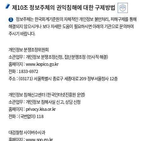
제10조 정보주체의 권익침해에 대한 구제방법
1
정보주체는 한국회계기준원의 자체적인 개인정보 불만처리, 피해구제를 통해
해결되지 않으시거나 보다 자세한 도움이 필요하시면 아래의 기관으로 문의하여
주시기 바랍니다.
개인정보 분쟁조정위원회
소관업무 : 개인정보 분쟁조정신청, 집단분쟁조정 (민사적 해결)
홈페이지 : www.kopico.go.kr
전화 : 1833-6972
주소 : (03171) 서울특별시 종로구 세종대로 209 정부서울청사 12층
개인정보 침해신고센터 (한국인터넷진흥원 운영)
소관업무 : 개인정보 침해사실 신고, 상담 신청
홈페이지 : privacy.kisa.or.kr
전화 : (국번없이) 118
대검찰청 사이버수사과
홈페이지 : www.spo.go.kr