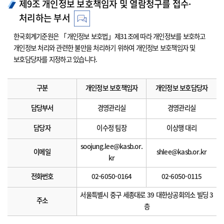
제9조 개인정보 보호책임자 및 열람청구를 접수·
처리하는 부서
한국회계기준원은 「개인정보 보호법」제31조에 따라 개인정보를 보호하고
개인정보 처리와 관련한 불만을 처리하기 위하여 개인정보 보호책임자 및
보호담당자를 지정하고 있습니다.
구분
개인정보 보호책임자
개인정보 보호담당자
담당부서
경영관리실
경영관리실
담당자
이수정 팀장
이상행 대리
soojung.lee@kasb.or.
이메일
shlee@kasb.or.kr
kr
전화번호
02-6050-0164
02-6050-0115
서울특별시 중구 세종대로 39 대한상공회의소 빌딩 3
주소
층