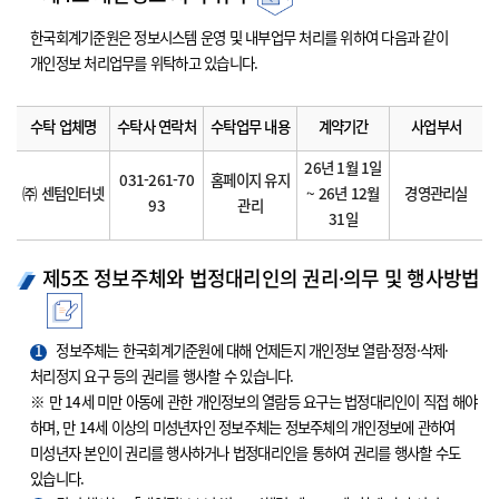
한국회계기준원은 정보시스템 운영 및 내부업무 처리를 위하여 다음과 같이
개인정보 처리업무를 위탁하고 있습니다.
수탁 업체명
수탁사 연락처
수탁업무 내용
계약기간
사업부서
26년 1월 1일
031-261-70
홈페이지 유지
㈜ 센텀인터넷
~ 26년 12월
경영관리실
93
관리
31일
제5조 정보주체와 법정대리인의 권리·의무 및 행사방법
1
정보주체는 한국회계기준원에 대해 언제든지 개인정보 열람·정정·삭제·
처리정지 요구 등의 권리를 행사할 수 있습니다.
※ 만 14세 미만 아동에 관한 개인정보의 열람등 요구는 법정대리인이 직접 해야
하며, 만 14세 이상의 미성년자인 정보주체는 정보주체의 개인정보에 관하여
미성년자 본인이 권리를 행사하거나 법정대리인을 통하여 권리를 행사할 수도
있습니다.