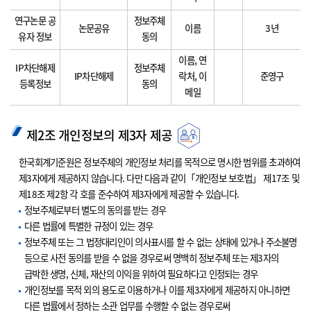
연구논문 공
정보주체
논문공유
이름
3년
유자 정보
동의
이름, 연
IP차단해제
정보주체
IP차단해제
락처, 이
준영구
등록정보
동의
메일
제2조 개인정보의 제3자 제공
한국회계기준원은 정보주체의 개인정보 처리를 목적으로 명시한 범위를 초과하여
제3자에게 제공하지 않습니다. 다만 다음과 같이「개인정보 보호법」 제17조 및
제18조 제2항 각 호를 준수하여 제3자에게 제공할 수 있습니다.
정보주체로부터 별도의 동의를 받는 경우
다른 법률에 특별한 규정이 있는 경우
정보주체 또는 그 법정대리인이 의사표시를 할 수 없는 상태에 있거나 주소불명
등으로 사전 동의를 받을 수 없을 경우로써 명백히 정보주체 또는 제3자의
급박한 생명, 신체, 재산의 이익을 위하여 필요하다고 인정되는 경우
개인정보를 목적 외의 용도로 이용하거나 이를 제3자에게 제공하지 아니하면
다른 법률에서 정하는 소관 업무를 수행할 수 없는 경우로써