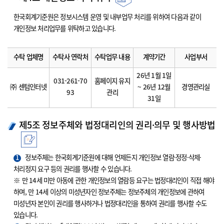
한국회계기준원은 정보시스템 운영 및 내부업무 처리를 위하여 다음과 같이
개인정보 처리업무를 위탁하고 있습니다.
수탁 업체명
수탁사 연락처
수탁업무 내용
계약기간
사업부서
26년 1월 1일
031-261-70
홈페이지 유지
㈜ 센텀인터넷
~ 26년 12월
경영관리실
93
관리
31일
제5조 정보주체와 법정대리인의 권리·의무 및 행사방법
1
정보주체는 한국회계기준원에 대해 언제든지 개인정보 열람·정정·삭제·
처리정지 요구 등의 권리를 행사할 수 있습니다.
※ 만 14세 미만 아동에 관한 개인정보의 열람등 요구는 법정대리인이 직접 해야
하며, 만 14세 이상의 미성년자인 정보주체는 정보주체의 개인정보에 관하여
미성년자 본인이 권리를 행사하거나 법정대리인을 통하여 권리를 행사할 수도
있습니다.