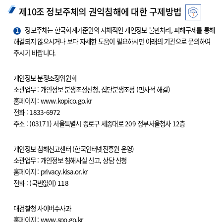
제10조 정보주체의 권익침해에 대한 구제방법
1
정보주체는 한국회계기준원의 자체적인 개인정보 불만처리, 피해구제를 통해
해결되지 않으시거나 보다 자세한 도움이 필요하시면 아래의 기관으로 문의하여
주시기 바랍니다.
개인정보 분쟁조정위원회
소관업무 : 개인정보 분쟁조정신청, 집단분쟁조정 (민사적 해결)
홈페이지 : www.kopico.go.kr
전화 : 1833-6972
주소 : (03171) 서울특별시 종로구 세종대로 209 정부서울청사 12층
개인정보 침해신고센터 (한국인터넷진흥원 운영)
소관업무 : 개인정보 침해사실 신고, 상담 신청
홈페이지 : privacy.kisa.or.kr
전화 : (국번없이) 118
대검찰청 사이버수사과
홈페이지 : www.spo.go.kr