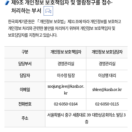
제9조 개인정보 보호책임자 및 열람청구를 접수·
처리하는 부서
한국회계기준원은 「개인정보 보호법」제31조에 따라 개인정보를 보호하고
개인정보 처리와 관련한 불만을 처리하기 위하여 개인정보 보호책임자 및
보호담당자를 지정하고 있습니다.
구분
개인정보 보호책임자
개인정보 보호담당자
담당부서
경영관리실
경영관리실
담당자
이수정 팀장
이상행 대리
soojung.lee@kasb.or.
이메일
shlee@kasb.or.kr
kr
전화번호
02-6050-0164
02-6050-0115
서울특별시 중구 세종대로 39 대한상공회의소 빌딩 3
주소
층