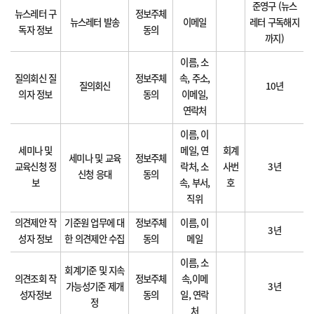
준영구 (뉴스
뉴스레터 구
정보주체
뉴스레터 발송
이메일
레터 구독해지
독자 정보
동의
까지)
이름, 소
질의회신 질
정보주체
속, 주소,
질의회신
10년
의자 정보
동의
이메일,
연락처
이름, 이
세미나 및
메일, 연
회계
세미나 및 교육
정보주체
교육신청 정
락처, 소
사번
3년
신청 응대
동의
보
속, 부서,
호
직위
의견제안 작
기준원 업무에 대
정보주체
이름, 이
3년
성자 정보
한 의견제안 수집
동의
메일
이름, 소
회계기준 및 지속
의견조회 작
정보주체
속,이메
가능성기준 제개
3년
성자정보
동의
일, 연락
정
처