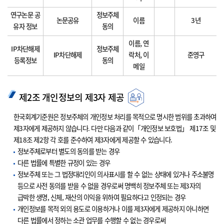
연구논문 공
정보주체
논문공유
이름
3년
유자 정보
동의
이름, 연
IP차단해제
정보주체
IP차단해제
락처, 이
준영구
등록정보
동의
메일
제2조 개인정보의 제3자 제공
한국회계기준원은 정보주체의 개인정보 처리를 목적으로 명시한 범위를 초과하여
제3자에게 제공하지 않습니다. 다만 다음과 같이「개인정보 보호법」 제17조 및
제18조 제2항 각 호를 준수하여 제3자에게 제공할 수 있습니다.
정보주체로부터 별도의 동의를 받는 경우
다른 법률에 특별한 규정이 있는 경우
정보주체 또는 그 법정대리인이 의사표시를 할 수 없는 상태에 있거나 주소불명
등으로 사전 동의를 받을 수 없을 경우로써 명백히 정보주체 또는 제3자의
급박한 생명, 신체, 재산의 이익을 위하여 필요하다고 인정되는 경우
개인정보를 목적 외의 용도로 이용하거나 이를 제3자에게 제공하지 아니하면
다른 법률에서 정하는 소관 업무를 수행할 수 없는 경우로써