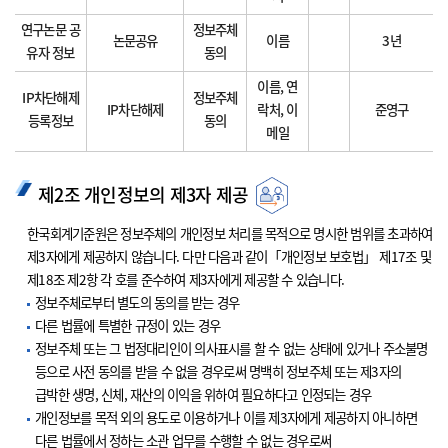
연구논문 공
정보주체
논문공유
이름
3년
유자 정보
동의
이름, 연
IP차단해제
정보주체
IP차단해제
락처, 이
준영구
등록정보
동의
메일
제2조 개인정보의 제3자 제공
한국회계기준원은 정보주체의 개인정보 처리를 목적으로 명시한 범위를 초과하여
제3자에게 제공하지 않습니다. 다만 다음과 같이「개인정보 보호법」 제17조 및
제18조 제2항 각 호를 준수하여 제3자에게 제공할 수 있습니다.
정보주체로부터 별도의 동의를 받는 경우
다른 법률에 특별한 규정이 있는 경우
정보주체 또는 그 법정대리인이 의사표시를 할 수 없는 상태에 있거나 주소불명
등으로 사전 동의를 받을 수 없을 경우로써 명백히 정보주체 또는 제3자의
급박한 생명, 신체, 재산의 이익을 위하여 필요하다고 인정되는 경우
개인정보를 목적 외의 용도로 이용하거나 이를 제3자에게 제공하지 아니하면
다른 법률에서 정하는 소관 업무를 수행할 수 없는 경우로써