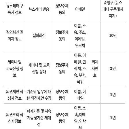
준영구 (뉴스
뉴스레터 구
정보주체
뉴스레터 발송
이메일
레터 구독해지
독자 정보
동의
까지)
이름, 소
질의회신 질
정보주체
속, 주소,
질의회신
10년
의자 정보
동의
이메일,
연락처
이름, 이
세미나 및
메일, 연
회계
세미나 및 교육
정보주체
교육신청 정
락처, 소
사번
3년
신청 응대
동의
보
속, 부서,
호
직위
의견제안 작
기준원 업무에 대
정보주체
이름, 이
3년
성자 정보
한 의견제안 수집
동의
메일
이름, 소
회계기준 및 지속
의견조회 작
정보주체
속,이메
가능성기준 제개
3년
성자정보
동의
일, 연락
정
처