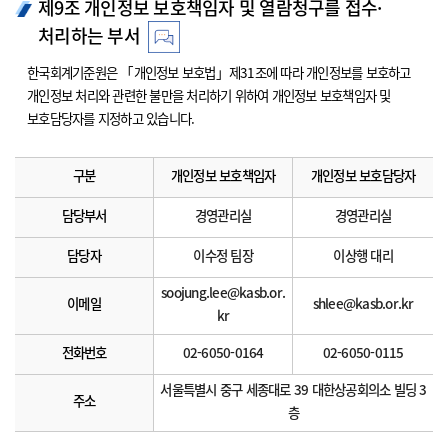
제9조 개인정보 보호책임자 및 열람청구를 접수·
처리하는 부서
한국회계기준원은 「개인정보 보호법」제31조에 따라 개인정보를 보호하고
개인정보 처리와 관련한 불만을 처리하기 위하여 개인정보 보호책임자 및
보호담당자를 지정하고 있습니다.
구분
개인정보 보호책임자
개인정보 보호담당자
담당부서
경영관리실
경영관리실
담당자
이수정 팀장
이상행 대리
soojung.lee@kasb.or.
이메일
shlee@kasb.or.kr
kr
전화번호
02-6050-0164
02-6050-0115
서울특별시 중구 세종대로 39 대한상공회의소 빌딩 3
주소
층