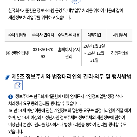
한국회계기준원은 정보시스템 운영 및 내부업무 처리를 위하여 다음과 같이
개인정보 처리업무를 위탁하고 있습니다.
수탁 업체명
수탁사 연락처
수탁업무 내용
계약기간
사업부서
26년 1월 1일
031-261-70
홈페이지 유지
㈜ 센텀인터넷
~ 26년 12월
경영관리실
93
관리
31일
제5조 정보주체와 법정대리인의 권리·의무 및 행사방법
1
정보주체는 한국회계기준원에 대해 언제든지 개인정보 열람·정정·삭제·
처리정지 요구 등의 권리를 행사할 수 있습니다.
※ 만 14세 미만 아동에 관한 개인정보의 열람등 요구는 법정대리인이 직접 해야
하며, 만 14세 이상의 미성년자인 정보주체는 정보주체의 개인정보에 관하여
미성년자 본인이 권리를 행사하거나 법정대리인을 통하여 권리를 행사할 수도
있습니다.