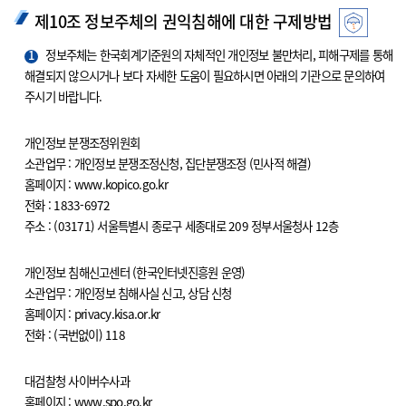
제10조 정보주체의 권익침해에 대한 구제방법
1
정보주체는 한국회계기준원의 자체적인 개인정보 불만처리, 피해구제를 통해
해결되지 않으시거나 보다 자세한 도움이 필요하시면 아래의 기관으로 문의하여
주시기 바랍니다.
개인정보 분쟁조정위원회
소관업무 : 개인정보 분쟁조정신청, 집단분쟁조정 (민사적 해결)
홈페이지 : www.kopico.go.kr
전화 : 1833-6972
주소 : (03171) 서울특별시 종로구 세종대로 209 정부서울청사 12층
개인정보 침해신고센터 (한국인터넷진흥원 운영)
소관업무 : 개인정보 침해사실 신고, 상담 신청
홈페이지 : privacy.kisa.or.kr
전화 : (국번없이) 118
대검찰청 사이버수사과
홈페이지 : www.spo.go.kr