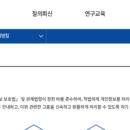
카피라이트로 가기
본문으로 가기
주메뉴로 가기
질의회신
연구교육
리방침
제정개정과제
제정개정과제
질의회신 요약
연구
보도자료
CI소개
주요 일정
주요 일정
회계기준적용의견서
교육
회계뉴스
조직
진행 과제
진행 과제
질의회신 요약 안내
진행 중인 연구과제
스마트강의
완료 과제
완료 과제
질의회신 요약 전체
IFRS Research Forum
교육 자료
의견 조회
의견 조회
한국채택국제회계기준
출판물
IFRS 해석위원회 논의 결과
일반기업회계기준
종전기업회계기준
 보호법」 및 관계법령이 정한 바를 준수하여, 적법하게 개인정보를 처리
K-IFRS 신속처리질의
을 안내하고, 이와 관련한 고충을 신속하고 원활하게 처리할 수 있도록 하기
일반기업회계기준 신속처리질
의
정착지원TF