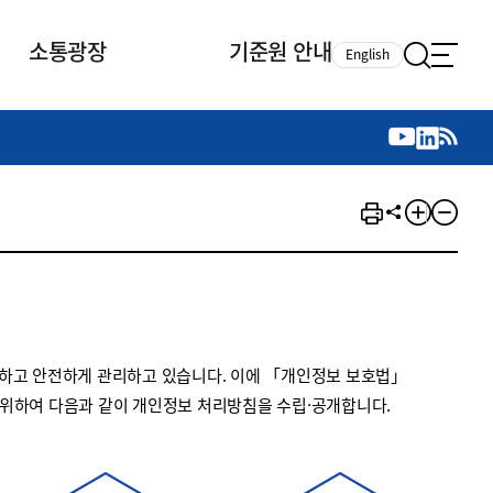
소통광장
기준원 안내
English
국제 활동
국제 활동
참여
뉴스레터
주요업무
자료실
자료실
참여
채용안내
연구논문 공유
2026년 중점 사업방향
제정개정자료
제정개정자료
서베이
채용 안내
회계기준 제정개정 업무
행사·교육자료
행사∙교육자료
의견제안
채용 공고
회계기준 제정개정 절차
기고자료
기고자료
지속가능성 공시기준 제정개정
업무
교육 업무
하고 안전하게 관리하고 있습니다. 이에 「개인정보 보호법」
IFRS재단 재정지원
 위하여 다음과 같이 개인정보 처리방침을 수립·공개합니다.