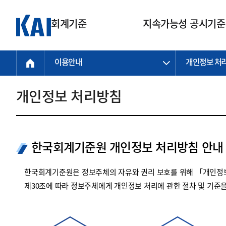
회계기준
지속가능성 공시기준
이용안내
개인정보 처
회계기준
지속가능성
질의회신
연구교육
소통광장
기준원 안내
기업회계기준
지속가능성 공시기준
질의회신 접수
한국회계연구원
공지사항
비전과 연혁
공시기준
기업회계기준(전체)
지속가능성 공시기준(전체)
질의회신 업무절차
소개
설립 안내
개인정보 처리방침
기업회계기준전문
한국 지속가능성 공시기준
신속처리 질의
박사후 연구원 프로그램
비전
한국채택국제회계기준(K-IFRS)
IFRS 지속가능성 공시기준
정규절차 질의
연혁
투명·지속가능 경제를 위한
회계기준 및 지속가능성 기준
제정의 글로벌 리더
국제회계기준(IFRS)
역대 임원
투명·지속가능 경제를 위한
회계기준 및 지속가능성 기준
제정의 글로벌 리더
한국회계기준원 개인정보 처리방침 안내
자주하는 질문
일반기업회계기준
연차보고서
기업 보고 지원
특수분야회계기준
감사보고서
한국회계기준원은 정보주체의 자유와 권리 보호를 위해 「개인정보
중소기업회계기준
한국 지속가능성 공시기준 적용
제30조에 따라 정보주체에게 개인정보 처리에 관한 절차 및 기준
지원
비영리조직회계기준
투명·지속가능 경제를 위한
회계기준 및 지속가능성 기준
제정의 글로벌 리더
투명·지속가능 경제를 위한
회계기준 및 지속가능성 기준
제정의 글로벌 리더
국제 지속가능성 공시기준 적용
종전기업회계기준
투명·지속가능 경제를 위한
회계기준 및 지속가능성 기준
제정의 글로벌 리더
찾아오시는 길
지원
회계기준연혁