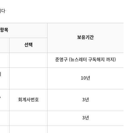
니다
항목
보유기간
선택
준영구 (뉴스레터 구독해지 까지)
메
10년
,
회계사번호
3년
3년
연