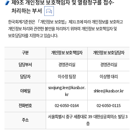
제9조 개인정보 보호책임자 및 열람청구를 접수·
처리하는 부서
한국회계기준원은 「개인정보 보호법」제31조에 따라 개인정보를 보호하고
개인정보 처리와 관련한 불만을 처리하기 위하여 개인정보 보호책임자 및
보호담당자를 지정하고 있습니다.
구분
개인정보 보호책임자
개인정보 보호담당자
담당부서
경영관리실
경영관리실
담당자
이수정 팀장
이상행 대리
soojung.lee@kasb.or.
이메일
shlee@kasb.or.kr
kr
전화번호
02-6050-0164
02-6050-0115
서울특별시 중구 세종대로 39 대한상공회의소 빌딩 3
주소
층