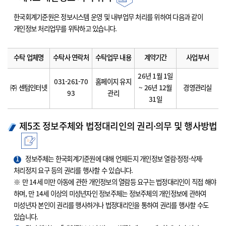
한국회계기준원은 정보시스템 운영 및 내부업무 처리를 위하여 다음과 같이
개인정보 처리업무를 위탁하고 있습니다.
수탁 업체명
수탁사 연락처
수탁업무 내용
계약기간
사업부서
26년 1월 1일
031-261-70
홈페이지 유지
㈜ 센텀인터넷
~ 26년 12월
경영관리실
93
관리
31일
제5조 정보주체와 법정대리인의 권리·의무 및 행사방법
1
정보주체는 한국회계기준원에 대해 언제든지 개인정보 열람·정정·삭제·
처리정지 요구 등의 권리를 행사할 수 있습니다.
※ 만 14세 미만 아동에 관한 개인정보의 열람등 요구는 법정대리인이 직접 해야
하며, 만 14세 이상의 미성년자인 정보주체는 정보주체의 개인정보에 관하여
미성년자 본인이 권리를 행사하거나 법정대리인을 통하여 권리를 행사할 수도
있습니다.