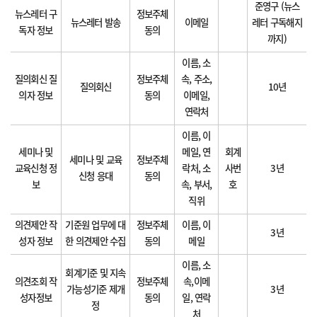
준영구 (뉴스
뉴스레터 구
정보주체
뉴스레터 발송
이메일
레터 구독해지
독자 정보
동의
까지)
이름, 소
질의회신 질
정보주체
속, 주소,
질의회신
10년
의자 정보
동의
이메일,
연락처
이름, 이
세미나 및
메일, 연
회계
세미나 및 교육
정보주체
교육신청 정
락처, 소
사번
3년
신청 응대
동의
보
속, 부서,
호
직위
의견제안 작
기준원 업무에 대
정보주체
이름, 이
3년
성자 정보
한 의견제안 수집
동의
메일
이름, 소
회계기준 및 지속
의견조회 작
정보주체
속,이메
가능성기준 제개
3년
성자정보
동의
일, 연락
정
처