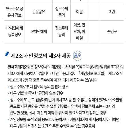
연구논문 공
정보주체
논문공유
이름
3년
유자 정보
동의
이름, 연
IP차단해제
정보주체
IP차단해제
락처, 이
준영구
등록정보
동의
메일
제2조 개인정보의 제3자 제공
한국회계기준원은 정보주체의 개인정보 처리를 목적으로 명시한 범위를 초과하여
제3자에게 제공하지 않습니다. 다만 다음과 같이「개인정보 보호법」 제17조 및
제18조 제2항 각 호를 준수하여 제3자에게 제공할 수 있습니다.
정보주체로부터 별도의 동의를 받는 경우
다른 법률에 특별한 규정이 있는 경우
정보주체 또는 그 법정대리인이 의사표시를 할 수 없는 상태에 있거나 주소불명
등으로 사전 동의를 받을 수 없을 경우로써 명백히 정보주체 또는 제3자의
급박한 생명, 신체, 재산의 이익을 위하여 필요하다고 인정되는 경우
개인정보를 목적 외의 용도로 이용하거나 이를 제3자에게 제공하지 아니하면
다른 법률에서 정하는 소관 업무를 수행할 수 없는 경우로써