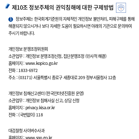
제10조 정보주체의 권익침해에 대한 구제방법
1
정보주체는 한국회계기준원의 자체적인 개인정보 불만처리, 피해구제를 통해
해결되지 않으시거나 보다 자세한 도움이 필요하시면 아래의 기관으로 문의하여
주시기 바랍니다.
개인정보 분쟁조정위원회
소관업무 : 개인정보 분쟁조정신청, 집단분쟁조정 (민사적 해결)
홈페이지 : www.kopico.go.kr
전화 : 1833-6972
주소 : (03171) 서울특별시 종로구 세종대로 209 정부서울청사 12층
개인정보 침해신고센터 (한국인터넷진흥원 운영)
소관업무 : 개인정보 침해사실 신고, 상담 신청
홈페이지 : privacy.kisa.or.kr
전화 : (국번없이) 118
대검찰청 사이버수사과
홈페이지 : www.spo.go.kr