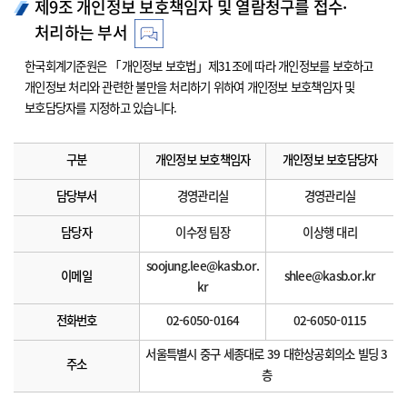
제9조 개인정보 보호책임자 및 열람청구를 접수·
처리하는 부서
한국회계기준원은 「개인정보 보호법」제31조에 따라 개인정보를 보호하고
개인정보 처리와 관련한 불만을 처리하기 위하여 개인정보 보호책임자 및
보호담당자를 지정하고 있습니다.
구분
개인정보 보호책임자
개인정보 보호담당자
담당부서
경영관리실
경영관리실
담당자
이수정 팀장
이상행 대리
soojung.lee@kasb.or.
이메일
shlee@kasb.or.kr
kr
전화번호
02-6050-0164
02-6050-0115
서울특별시 중구 세종대로 39 대한상공회의소 빌딩 3
주소
층