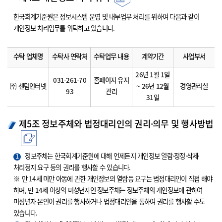
한국회계기준원은 정보시스템 운영 및 내부업무 처리를 위하여 다음과 같이
개인정보 처리업무를 위탁하고 있습니다.
수탁 업체명
수탁사 연락처
수탁업무 내용
계약기간
사업부서
26년 1월 1일
031-261-70
홈페이지 유지
㈜ 센텀인터넷
~ 26년 12월
경영관리실
93
관리
31일
제5조 정보주체와 법정대리인의 권리·의무 및 행사방법
1
정보주체는 한국회계기준원에 대해 언제든지 개인정보 열람·정정·삭제·
처리정지 요구 등의 권리를 행사할 수 있습니다.
※ 만 14세 미만 아동에 관한 개인정보의 열람등 요구는 법정대리인이 직접 해야
하며, 만 14세 이상의 미성년자인 정보주체는 정보주체의 개인정보에 관하여
미성년자 본인이 권리를 행사하거나 법정대리인을 통하여 권리를 행사할 수도
있습니다.