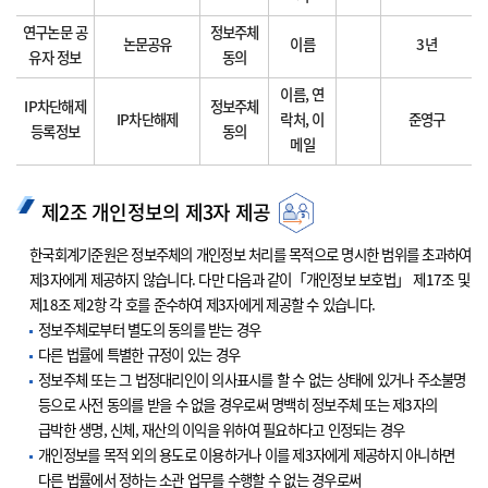
연구논문 공
정보주체
논문공유
이름
3년
유자 정보
동의
이름, 연
IP차단해제
정보주체
IP차단해제
락처, 이
준영구
등록정보
동의
메일
제2조 개인정보의 제3자 제공
한국회계기준원은 정보주체의 개인정보 처리를 목적으로 명시한 범위를 초과하여
제3자에게 제공하지 않습니다. 다만 다음과 같이「개인정보 보호법」 제17조 및
제18조 제2항 각 호를 준수하여 제3자에게 제공할 수 있습니다.
정보주체로부터 별도의 동의를 받는 경우
다른 법률에 특별한 규정이 있는 경우
정보주체 또는 그 법정대리인이 의사표시를 할 수 없는 상태에 있거나 주소불명
등으로 사전 동의를 받을 수 없을 경우로써 명백히 정보주체 또는 제3자의
급박한 생명, 신체, 재산의 이익을 위하여 필요하다고 인정되는 경우
개인정보를 목적 외의 용도로 이용하거나 이를 제3자에게 제공하지 아니하면
다른 법률에서 정하는 소관 업무를 수행할 수 없는 경우로써