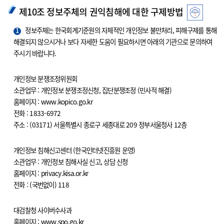
제10조 정보주체의 권익침해에 대한 구제방법
1
정보주체는 한국회계기준원의 자체적인 개인정보 불만처리, 피해구제를 통해
해결되지 않으시거나 보다 자세한 도움이 필요하시면 아래의 기관으로 문의하여
주시기 바랍니다.
개인정보 분쟁조정위원회
소관업무 : 개인정보 분쟁조정신청, 집단분쟁조정 (민사적 해결)
홈페이지 : www.kopico.go.kr
전화 : 1833-6972
주소 : (03171) 서울특별시 종로구 세종대로 209 정부서울청사 12층
개인정보 침해신고센터 (한국인터넷진흥원 운영)
소관업무 : 개인정보 침해사실 신고, 상담 신청
홈페이지 : privacy.kisa.or.kr
전화 : (국번없이) 118
대검찰청 사이버수사과
홈페이지 : www.spo.go.kr