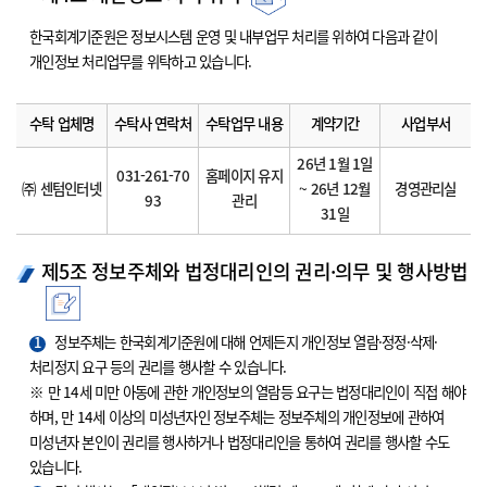
한국회계기준원은 정보시스템 운영 및 내부업무 처리를 위하여 다음과 같이
개인정보 처리업무를 위탁하고 있습니다.
수탁 업체명
수탁사 연락처
수탁업무 내용
계약기간
사업부서
26년 1월 1일
031-261-70
홈페이지 유지
㈜ 센텀인터넷
~ 26년 12월
경영관리실
93
관리
31일
제5조 정보주체와 법정대리인의 권리·의무 및 행사방법
1
정보주체는 한국회계기준원에 대해 언제든지 개인정보 열람·정정·삭제·
처리정지 요구 등의 권리를 행사할 수 있습니다.
※ 만 14세 미만 아동에 관한 개인정보의 열람등 요구는 법정대리인이 직접 해야
하며, 만 14세 이상의 미성년자인 정보주체는 정보주체의 개인정보에 관하여
미성년자 본인이 권리를 행사하거나 법정대리인을 통하여 권리를 행사할 수도
있습니다.