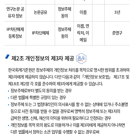
연구논문 공
정보주체
논문공유
이름
3년
유자 정보
동의
이름, 연
IP차단해제
정보주체
IP차단해제
락처, 이
준영구
등록정보
동의
메일
제2조 개인정보의 제3자 제공
한국회계기준원은 정보주체의 개인정보 처리를 목적으로 명시한 범위를 초과하여
제3자에게 제공하지 않습니다. 다만 다음과 같이「개인정보 보호법」 제17조 및
제18조 제2항 각 호를 준수하여 제3자에게 제공할 수 있습니다.
정보주체로부터 별도의 동의를 받는 경우
다른 법률에 특별한 규정이 있는 경우
정보주체 또는 그 법정대리인이 의사표시를 할 수 없는 상태에 있거나 주소불명
등으로 사전 동의를 받을 수 없을 경우로써 명백히 정보주체 또는 제3자의
급박한 생명, 신체, 재산의 이익을 위하여 필요하다고 인정되는 경우
개인정보를 목적 외의 용도로 이용하거나 이를 제3자에게 제공하지 아니하면
다른 법률에서 정하는 소관 업무를 수행할 수 없는 경우로써