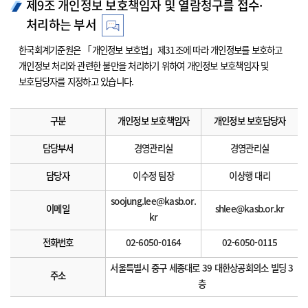
제9조 개인정보 보호책임자 및 열람청구를 접수·
처리하는 부서
한국회계기준원은 「개인정보 보호법」제31조에 따라 개인정보를 보호하고
개인정보 처리와 관련한 불만을 처리하기 위하여 개인정보 보호책임자 및
보호담당자를 지정하고 있습니다.
구분
개인정보 보호책임자
개인정보 보호담당자
담당부서
경영관리실
경영관리실
담당자
이수정 팀장
이상행 대리
soojung.lee@kasb.or.
이메일
shlee@kasb.or.kr
kr
전화번호
02-6050-0164
02-6050-0115
서울특별시 중구 세종대로 39 대한상공회의소 빌딩 3
주소
층