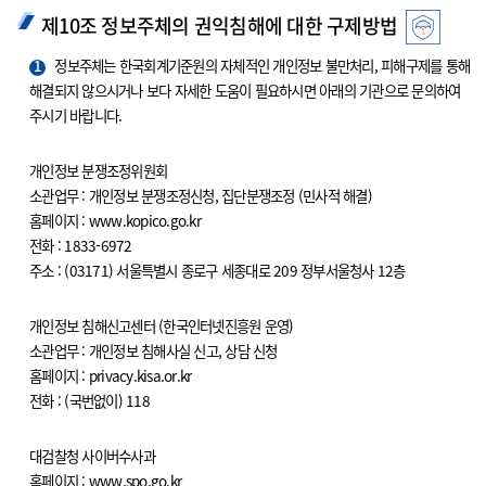
제10조 정보주체의 권익침해에 대한 구제방법
1
정보주체는 한국회계기준원의 자체적인 개인정보 불만처리, 피해구제를 통해
해결되지 않으시거나 보다 자세한 도움이 필요하시면 아래의 기관으로 문의하여
주시기 바랍니다.
개인정보 분쟁조정위원회
소관업무 : 개인정보 분쟁조정신청, 집단분쟁조정 (민사적 해결)
홈페이지 : www.kopico.go.kr
전화 : 1833-6972
주소 : (03171) 서울특별시 종로구 세종대로 209 정부서울청사 12층
개인정보 침해신고센터 (한국인터넷진흥원 운영)
소관업무 : 개인정보 침해사실 신고, 상담 신청
홈페이지 : privacy.kisa.or.kr
전화 : (국번없이) 118
대검찰청 사이버수사과
홈페이지 : www.spo.go.kr