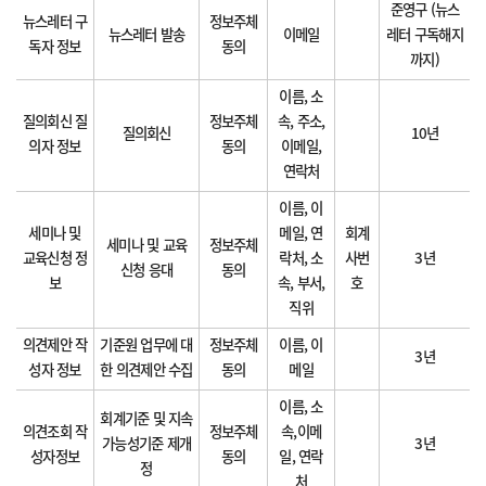
준영구 (뉴스
뉴스레터 구
정보주체
뉴스레터 발송
이메일
레터 구독해지
독자 정보
동의
까지)
이름, 소
질의회신 질
정보주체
속, 주소,
질의회신
10년
의자 정보
동의
이메일,
연락처
이름, 이
세미나 및
메일, 연
회계
세미나 및 교육
정보주체
교육신청 정
락처, 소
사번
3년
신청 응대
동의
보
속, 부서,
호
직위
의견제안 작
기준원 업무에 대
정보주체
이름, 이
3년
성자 정보
한 의견제안 수집
동의
메일
이름, 소
회계기준 및 지속
의견조회 작
정보주체
속,이메
가능성기준 제개
3년
성자정보
동의
일, 연락
정
처