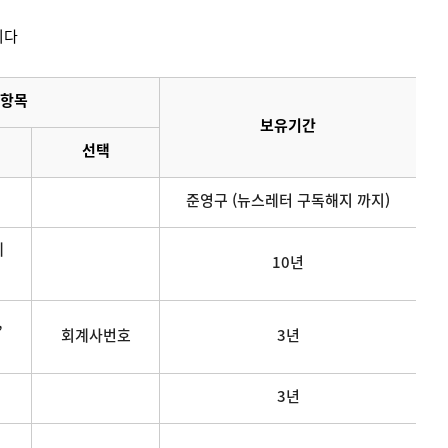
니다
항목
보유기간
선택
준영구 (뉴스레터 구독해지 까지)
메
10년
,
회계사번호
3년
3년
연