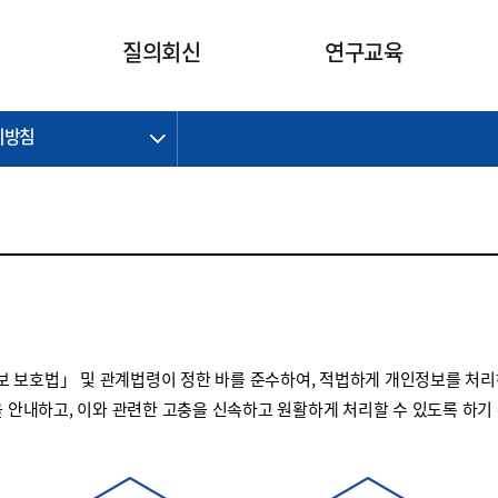
카피라이트로 가기
본문으로 가기
주메뉴로 가기
질의회신
연구교육
리방침
제정개정과제
제정개정과제
질의회신 요약
연구
보도자료
CI소개
주요 일정
주요 일정
회계기준적용의견서
교육
회계뉴스
조직
진행 과제
진행 과제
질의회신 요약 안내
진행 중인 연구과제
스마트강의
완료 과제
완료 과제
질의회신 요약 전체
IFRS Research Forum
교육 자료
의견 조회
의견 조회
한국채택국제회계기준
출판물
IFRS 해석위원회 논의 결과
일반기업회계기준
종전기업회계기준
 보호법」 및 관계법령이 정한 바를 준수하여, 적법하게 개인정보를 처리
K-IFRS 신속처리질의
을 안내하고, 이와 관련한 고충을 신속하고 원활하게 처리할 수 있도록 하기
일반기업회계기준 신속처리질
의
정착지원TF