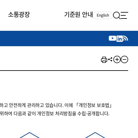
소통광장
기준원 안내
English
국제 활동
국제 활동
참여
뉴스레터
주요업무
자료실
자료실
참여
채용안내
연구논문 공유
2026년 중점 사업방향
제정개정자료
제정개정자료
서베이
채용 안내
회계기준 제정개정 업무
행사·교육자료
행사∙교육자료
의견제안
채용 공고
회계기준 제정개정 절차
기고자료
기고자료
지속가능성 공시기준 제정개정
업무
교육 업무
하고 안전하게 관리하고 있습니다. 이에 「개인정보 보호법」
IFRS재단 재정지원
 위하여 다음과 같이 개인정보 처리방침을 수립·공개합니다.