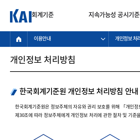
회계기준
지속가능성 공시기준
이용안내
개인정보 처
회계기준
지속가능성
질의회신
연구교육
소통광장
기준원 안내
기업회계기준
지속가능성 공시기준
질의회신 접수
한국회계연구원
공지사항
비전과 연혁
공시기준
기업회계기준(전체)
지속가능성 공시기준(전체)
질의회신 업무절차
소개
설립 안내
개인정보 처리방침
기업회계기준전문
한국 지속가능성 공시기준
신속처리 질의
박사후 연구원 프로그램
비전
한국채택국제회계기준(K-IFRS)
IFRS 지속가능성 공시기준
정규절차 질의
연혁
투명·지속가능 경제를 위한
회계기준 및 지속가능성 기준
제정의 글로벌 리더
국제회계기준(IFRS)
역대 임원
투명·지속가능 경제를 위한
회계기준 및 지속가능성 기준
제정의 글로벌 리더
한국회계기준원 개인정보 처리방침 안내
자주하는 질문
일반기업회계기준
연차보고서
기업 보고 지원
특수분야회계기준
감사보고서
한국회계기준원은 정보주체의 자유와 권리 보호를 위해 「개인정보
중소기업회계기준
한국 지속가능성 공시기준 적용
제30조에 따라 정보주체에게 개인정보 처리에 관한 절차 및 기준
지원
비영리조직회계기준
투명·지속가능 경제를 위한
회계기준 및 지속가능성 기준
제정의 글로벌 리더
투명·지속가능 경제를 위한
회계기준 및 지속가능성 기준
제정의 글로벌 리더
국제 지속가능성 공시기준 적용
종전기업회계기준
투명·지속가능 경제를 위한
회계기준 및 지속가능성 기준
제정의 글로벌 리더
찾아오시는 길
지원
회계기준연혁