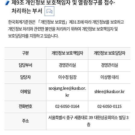
제9조 개인정보 보호책임자 및 열람청구를 접수·
처리하는 부서
한국회계기준원은 「개인정보 보호법」제31조에 따라 개인정보를 보호하고
개인정보 처리와 관련한 불만을 처리하기 위하여 개인정보 보호책임자 및
보호담당자를 지정하고 있습니다.
구분
개인정보 보호책임자
개인정보 보호담당자
담당부서
경영관리실
경영관리실
담당자
이수정 팀장
이상행 대리
soojung.lee@kasb.or.
이메일
shlee@kasb.or.kr
kr
전화번호
02-6050-0164
02-6050-0115
서울특별시 중구 세종대로 39 대한상공회의소 빌딩 3
주소
층