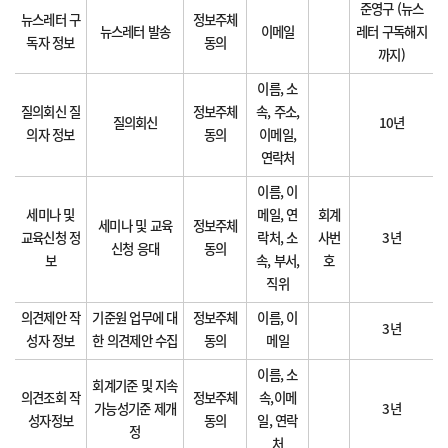
준영구 (뉴스
뉴스레터 구
정보주체
뉴스레터 발송
이메일
레터 구독해지
독자 정보
동의
까지)
이름, 소
질의회신 질
정보주체
속, 주소,
질의회신
10년
의자 정보
동의
이메일,
연락처
이름, 이
세미나 및
메일, 연
회계
세미나 및 교육
정보주체
교육신청 정
락처, 소
사번
3년
신청 응대
동의
보
속, 부서,
호
직위
의견제안 작
기준원 업무에 대
정보주체
이름, 이
3년
성자 정보
한 의견제안 수집
동의
메일
이름, 소
회계기준 및 지속
의견조회 작
정보주체
속,이메
가능성기준 제개
3년
성자정보
동의
일, 연락
정
처