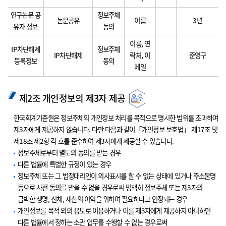
연구논문 공
정보주체
논문공유
이름
3년
유자 정보
동의
이름, 연
IP차단해제
정보주체
IP차단해제
락처, 이
준영구
등록정보
동의
메일
제2조 개인정보의 제3자 제공
한국회계기준원은 정보주체의 개인정보 처리를 목적으로 명시한 범위를 초과하여
제3자에게 제공하지 않습니다. 다만 다음과 같이「개인정보 보호법」 제17조 및
제18조 제2항 각 호를 준수하여 제3자에게 제공할 수 있습니다.
정보주체로부터 별도의 동의를 받는 경우
다른 법률에 특별한 규정이 있는 경우
정보주체 또는 그 법정대리인이 의사표시를 할 수 없는 상태에 있거나 주소불명
등으로 사전 동의를 받을 수 없을 경우로써 명백히 정보주체 또는 제3자의
급박한 생명, 신체, 재산의 이익을 위하여 필요하다고 인정되는 경우
개인정보를 목적 외의 용도로 이용하거나 이를 제3자에게 제공하지 아니하면
다른 법률에서 정하는 소관 업무를 수행할 수 없는 경우로써