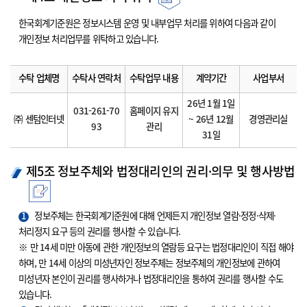
한국회계기준원은 정보시스템 운영 및 내부업무 처리를 위하여 다음과 같이
개인정보 처리업무를 위탁하고 있습니다.
수탁 업체명
수탁사 연락처
수탁업무 내용
계약기간
사업부서
26년 1월 1일
031-261-70
홈페이지 유지
㈜ 센텀인터넷
~ 26년 12월
경영관리실
93
관리
31일
제5조 정보주체와 법정대리인의 권리·의무 및 행사방법
1
정보주체는 한국회계기준원에 대해 언제든지 개인정보 열람·정정·삭제·
처리정지 요구 등의 권리를 행사할 수 있습니다.
※ 만 14세 미만 아동에 관한 개인정보의 열람등 요구는 법정대리인이 직접 해야
하며, 만 14세 이상의 미성년자인 정보주체는 정보주체의 개인정보에 관하여
미성년자 본인이 권리를 행사하거나 법정대리인을 통하여 권리를 행사할 수도
있습니다.