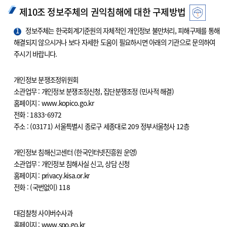
제10조 정보주체의 권익침해에 대한 구제방법
1
정보주체는 한국회계기준원의 자체적인 개인정보 불만처리, 피해구제를 통해
해결되지 않으시거나 보다 자세한 도움이 필요하시면 아래의 기관으로 문의하여
주시기 바랍니다.
개인정보 분쟁조정위원회
소관업무 : 개인정보 분쟁조정신청, 집단분쟁조정 (민사적 해결)
홈페이지 : www.kopico.go.kr
전화 : 1833-6972
주소 : (03171) 서울특별시 종로구 세종대로 209 정부서울청사 12층
개인정보 침해신고센터 (한국인터넷진흥원 운영)
소관업무 : 개인정보 침해사실 신고, 상담 신청
홈페이지 : privacy.kisa.or.kr
전화 : (국번없이) 118
대검찰청 사이버수사과
홈페이지 : www.spo.go.kr