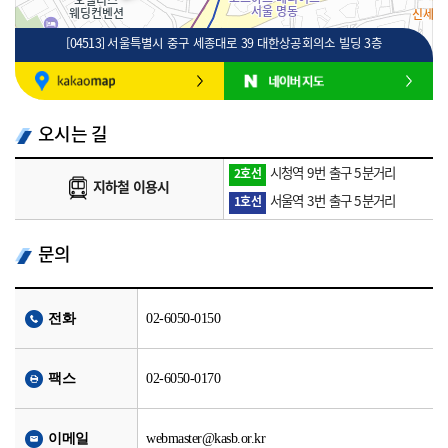
[04513] 서울특별시 중구 세종대로 39 대한상공회의소 빌딩 3층
100m
로드뷰
길찾기
지도 크게 보기
오시는 길
시청역 9번 출구 5분거리
2호선
지하철 이용시
서울역 3번 출구 5분거리
1호선
문의
전화
02-6050-0150
팩스
02-6050-0170
이메일
webmaster@kasb.or.kr