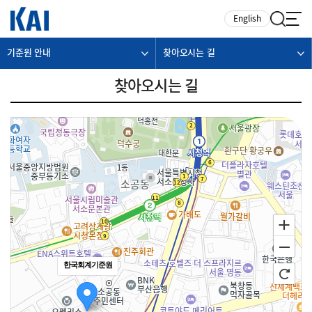
카피라이트로 가기
본문으로 가기
주메뉴로 가기
English
기준원 안내
찾아오시는 길
찾아오시는 길
한국회계기준원