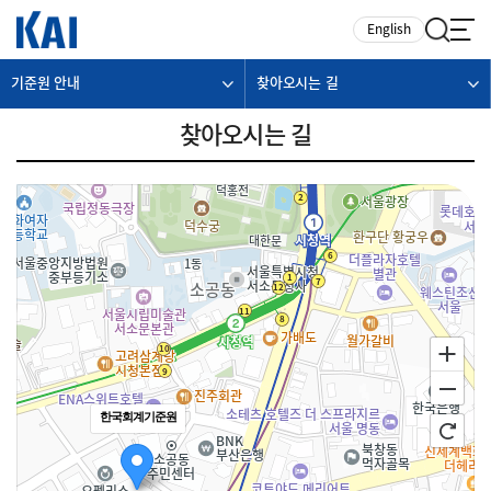
카피라이트로 가기
본문으로 가기
주메뉴로 가기
English
기준원 안내
찾아오시는 길
찾아오시는 길
한국회계기준원