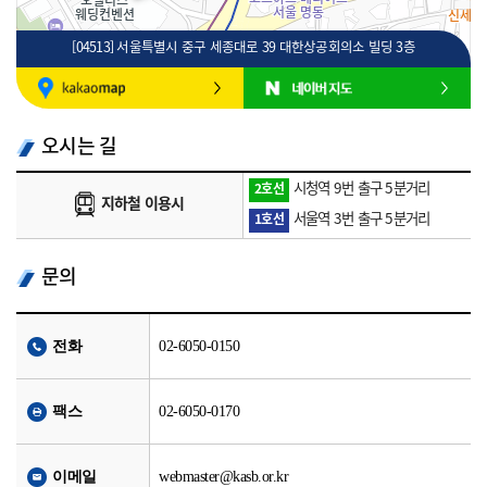
[04513] 서울특별시 중구 세종대로 39 대한상공회의소 빌딩 3층
100m
로드뷰
길찾기
지도 크게 보기
오시는 길
시청역 9번 출구 5분거리
2호선
지하철 이용시
서울역 3번 출구 5분거리
1호선
문의
전화
02-6050-0150
팩스
02-6050-0170
이메일
webmaster@kasb.or.kr