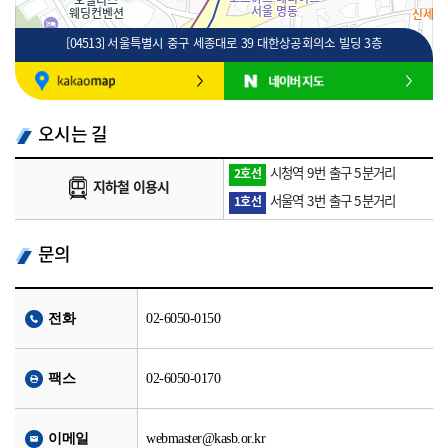
[04513] 서울특별시 중구 세종대로 39 대한상공회의소 빌딩 3층
100m
로드뷰
길찾기
지도 크게 보기
오시는 길
시청역 9번 출구 5분거리
2호선
지하철 이용시
서울역 3번 출구 5분거리
1호선
문의
전화
02-6050-0150
팩스
02-6050-0170
이메일
webmaster@kasb.or.kr