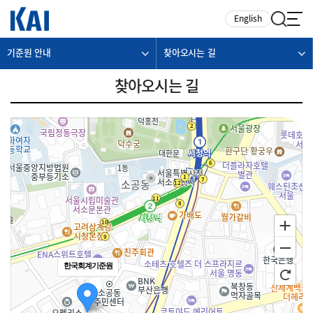
카피라이트로 가기
본문으로 가기
주메뉴로 가기
English
기준원 안내
찾아오시는 길
찾아오시는 길
한국회계기준원