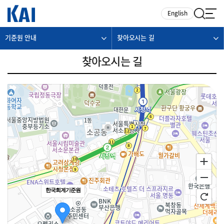
카피라이트로 가기
본문으로 가기
주메뉴로 가기
English
기준원 안내
찾아오시는 길
찾아오시는 길
한국회계기준원