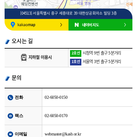
[04513] 서울특별시 중구 세종대로 39 대한상공회의소 빌딩 3층
100m
로드뷰
길찾기
지도 크게 보기
오시는 길
시청역 9번 출구 5분거리
2호선
지하철 이용시
서울역 3번 출구 5분거리
1호선
문의
전화
02-6050-0150
팩스
02-6050-0170
이메일
webmaster@kasb.or.kr