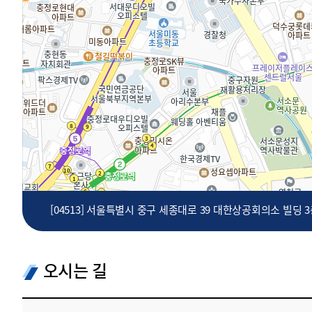
투명·지속가능 경제를 위한
회계기준 및 지속가능성 기준
제정의 글로벌 리더
회계기준열람서비스
[04513] 서울특별시 중구 세종대로 39 대한상공회의소 빌딩 
오시는 길