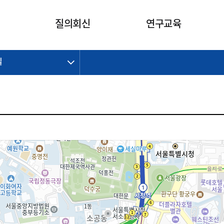
카피라이트로 가기
본문으로 가기
주메뉴로 가기
질의회신
연구교육
길
제정개정과제
제정개정과제
질의회신 요약
연구
보도자료
CI소개
주요 일정
주요 일정
회계기준적용의견서
교육
회계뉴스
조직
진행 과제
진행 과제
질의회신 요약 안내
진행 중인 연구과제
스마트강의
완료 과제
완료 과제
질의회신 요약 전체
IFRS Research Forum
교육 자료
의견 조회
의견 조회
한국채택국제회계기준
출판물
IFRS 해석위원회 논의 결과
일반기업회계기준
종전기업회계기준
K-IFRS 신속처리질의
일반기업회계기준 신속처리질
의
정착지원TF