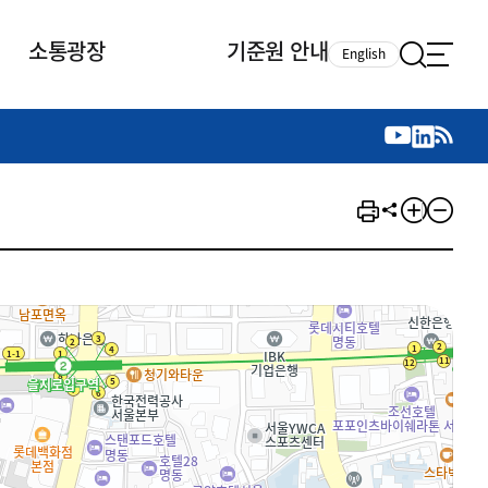
소통광장
기준원 안내
English
국제 활동
국제 활동
참여
뉴스레터
주요업무
자료실
자료실
참여
채용안내
연구논문 공유
2026년 중점 사업방향
제정개정자료
제정개정자료
서베이
채용 안내
회계기준 제정개정 업무
행사·교육자료
행사∙교육자료
의견제안
채용 공고
회계기준 제정개정 절차
기고자료
기고자료
지속가능성 공시기준 제정개정
업무
교육 업무
IFRS재단 재정지원