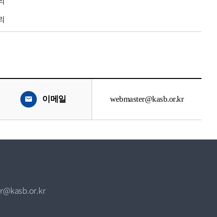
리
리
이메일
webmaster@kasb.or.kr
r@kasb.or.kr