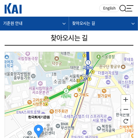
카피라이트로 가기
본문으로 가기
주메뉴로 가기
English
기준원 안내
찾아오시는 길
찾아오시는 길
한국회계기준원