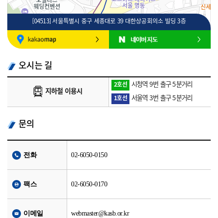
[04513] 서울특별시 중구 세종대로 39 대한상공회의소 빌딩 3층
100m
로드뷰
길찾기
지도 크게 보기
오시는 길
시청역 9번 출구 5분거리
2호선
지하철 이용시
서울역 3번 출구 5분거리
1호선
문의
전화
02-6050-0150
팩스
02-6050-0170
이메일
webmaster@kasb.or.kr