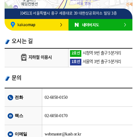
[04513] 서울특별시 중구 세종대로 39 대한상공회의소 빌딩 3층
100m
로드뷰
길찾기
지도 크게 보기
오시는 길
시청역 9번 출구 5분거리
2호선
지하철 이용시
서울역 3번 출구 5분거리
1호선
문의
전화
02-6050-0150
팩스
02-6050-0170
이메일
webmaster@kasb.or.kr