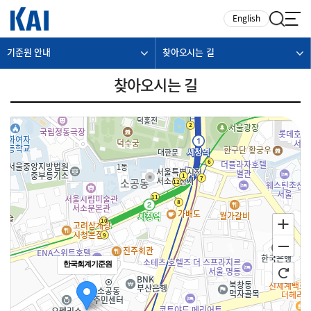
카피라이트로 가기
본문으로 가기
주메뉴로 가기
English
기준원 안내
찾아오시는 길
찾아오시는 길
한국회계기준원