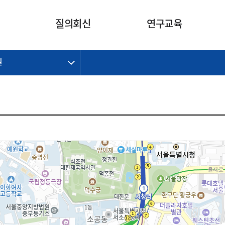
카피라이트로 가기
본문으로 가기
주메뉴로 가기
질의회신
연구교육
길
제정개정과제
제정개정과제
질의회신 요약
연구
보도자료
CI소개
주요 일정
주요 일정
회계기준적용의견서
교육
회계뉴스
조직
진행 과제
진행 과제
질의회신 요약 안내
진행 중인 연구과제
스마트강의
완료 과제
완료 과제
질의회신 요약 전체
IFRS Research Forum
교육 자료
의견 조회
의견 조회
한국채택국제회계기준
출판물
IFRS 해석위원회 논의 결과
일반기업회계기준
종전기업회계기준
K-IFRS 신속처리질의
일반기업회계기준 신속처리질
의
정착지원TF