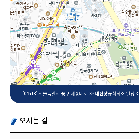
투명·지속가능 경제를 위한
회계기준 및 지속가능성 기준
제정의 글로벌 리더
회계기준열람서비스
[04513] 서울특별시 중구 세종대로 39 대한상공회의소 빌딩 
오시는 길