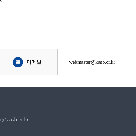
리
리
이메일
webmaster@kasb.or.kr
r@kasb.or.kr