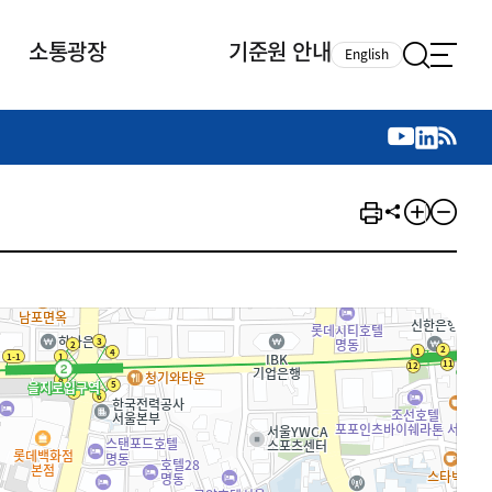
소통광장
기준원 안내
English
국제 활동
국제 활동
참여
뉴스레터
주요업무
자료실
자료실
참여
채용안내
연구논문 공유
2026년 중점 사업방향
제정개정자료
제정개정자료
서베이
채용 안내
회계기준 제정개정 업무
행사·교육자료
행사∙교육자료
의견제안
채용 공고
회계기준 제정개정 절차
기고자료
기고자료
지속가능성 공시기준 제정개정
업무
교육 업무
IFRS재단 재정지원