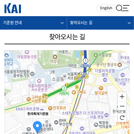
카피라이트로 가기
본문으로 가기
주메뉴로 가기
English
기준원 안내
찾아오시는 길
찾아오시는 길
한국회계기준원