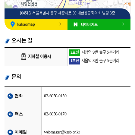
[04513] 서울특별시 중구 세종대로 39 대한상공회의소 빌딩 3층
100m
로드뷰
길찾기
지도 크게 보기
오시는 길
시청역 9번 출구 5분거리
2호선
지하철 이용시
서울역 3번 출구 5분거리
1호선
문의
전화
02-6050-0150
팩스
02-6050-0170
이메일
webmaster@kasb.or.kr