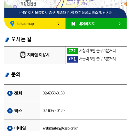
[04513] 서울특별시 중구 세종대로 39 대한상공회의소 빌딩 3층
100m
로드뷰
길찾기
지도 크게 보기
오시는 길
시청역 9번 출구 5분거리
2호선
지하철 이용시
서울역 3번 출구 5분거리
1호선
문의
전화
02-6050-0150
팩스
02-6050-0170
이메일
webmaster@kasb.or.kr