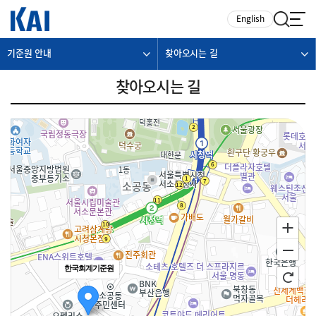
카피라이트로 가기
본문으로 가기
주메뉴로 가기
English
기준원 안내
찾아오시는 길
찾아오시는 길
한국회계기준원