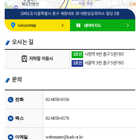
[04513] 서울특별시 중구 세종대로 39 대한상공회의소 빌딩 3층
100m
로드뷰
길찾기
지도 크게 보기
오시는 길
시청역 9번 출구 5분거리
2호선
지하철 이용시
서울역 3번 출구 5분거리
1호선
문의
전화
02-6050-0150
팩스
02-6050-0170
이메일
webmaster@kasb.or.kr