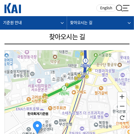
카피라이트로 가기
본문으로 가기
주메뉴로 가기
English
기준원 안내
찾아오시는 길
찾아오시는 길
한국회계기준원