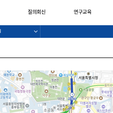
카피라이트로 가기
본문으로 가기
주메뉴로 가기
질의회신
연구교육
길
제정개정과제
제정개정과제
질의회신 요약
연구
보도자료
CI소개
주요 일정
주요 일정
회계기준적용의견서
교육
회계뉴스
조직
진행 과제
진행 과제
질의회신 요약 안내
진행 중인 연구과제
스마트강의
완료 과제
완료 과제
질의회신 요약 전체
IFRS Research Forum
교육 자료
의견 조회
의견 조회
한국채택국제회계기준
출판물
IFRS 해석위원회 논의 결과
일반기업회계기준
종전기업회계기준
K-IFRS 신속처리질의
일반기업회계기준 신속처리질
의
정착지원TF