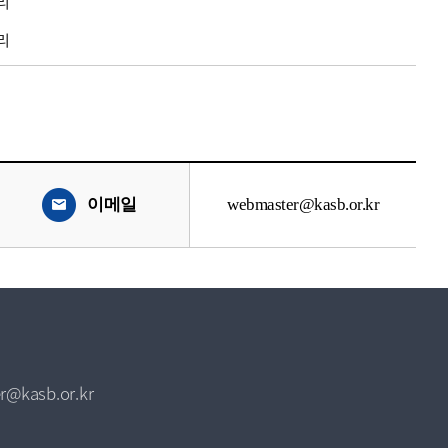
리
리
이메일
webmaster@kasb.or.kr
r@kasb.or.kr