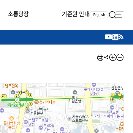
소통광장
기준원 안내
English
국제 활동
국제 활동
참여
뉴스레터
주요업무
자료실
자료실
참여
채용안내
연구논문 공유
2026년 중점 사업방향
제정개정자료
제정개정자료
서베이
채용 안내
회계기준 제정개정 업무
행사·교육자료
행사∙교육자료
의견제안
채용 공고
회계기준 제정개정 절차
기고자료
기고자료
지속가능성 공시기준 제정개정
업무
교육 업무
IFRS재단 재정지원