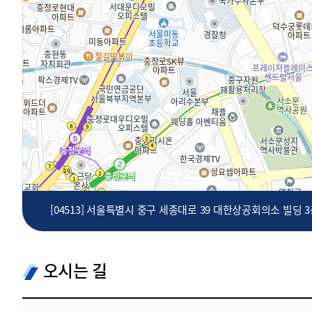
투명·지속가능 경제를 위한
회계기준 및 지속가능성 기준
제정의 글로벌 리더
회계기준열람서비스
[04513] 서울특별시 중구 세종대로 39 대한상공회의소 빌딩 
오시는 길