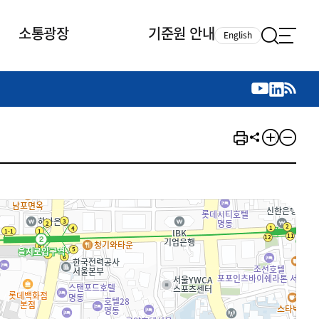
소통광장
기준원 안내
English
국제 활동
국제 활동
참여
뉴스레터
주요업무
자료실
자료실
참여
채용안내
연구논문 공유
2026년 중점 사업방향
제정개정자료
제정개정자료
서베이
채용 안내
회계기준 제정개정 업무
행사·교육자료
행사∙교육자료
의견제안
채용 공고
회계기준 제정개정 절차
기고자료
기고자료
지속가능성 공시기준 제정개정
업무
교육 업무
IFRS재단 재정지원