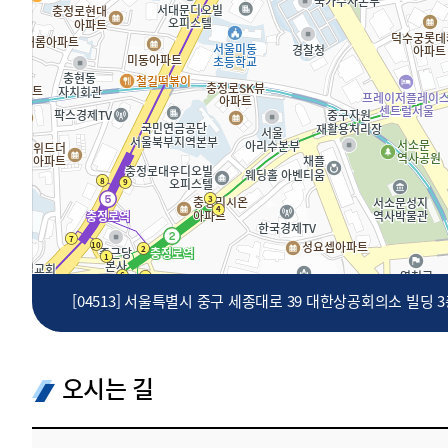
투명·지속가능 경제를 위한
회계기준 및 지속가능성 기준
제정의 글로벌 리더
회계기준열람서비스
[04513] 서울특별시 중구 세종대로 39 대한상공회의소 빌딩 
오시는 길