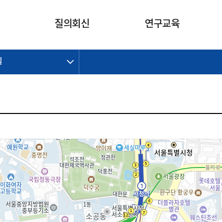
카피라이트로 가기
본문으로 가기
주메뉴로 가기
질의회신
연구교육
길
제정개정과제
제정개정과제
질의회신 요약
연구
보도자료
CI소개
주요 일정
주요 일정
회계기준적용의견서
교육
회계뉴스
조직
진행 과제
진행 과제
질의회신 요약 안내
진행 중인 연구과제
스마트강의
완료 과제
완료 과제
질의회신 요약 전체
IFRS Research Forum
교육 자료
의견 조회
의견 조회
한국채택국제회계기준
출판물
IFRS 해석위원회 논의 결과
일반기업회계기준
종전기업회계기준
K-IFRS 신속처리질의
일반기업회계기준 신속처리질
의
정착지원TF