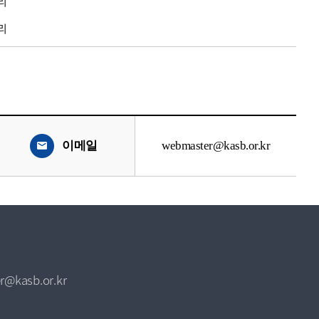
리
리
이메일
webmaster@kasb.or.kr
r@kasb.or.kr