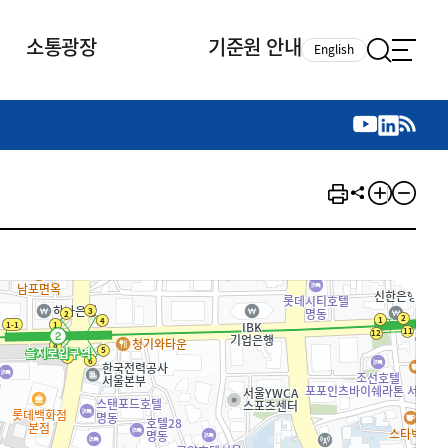
소통광장
기준원 안내
English
국제 활동
국제 활동
참여
뉴스레터
주요업무
자료실
자료실
참여
채용안내
연구논문 공유
2026년 중점 사업방향
제정개정자료
제정개정자료
서베이
채용 안내
회계기준 제정개정 업무
행사·교육자료
행사∙교육자료
의견제안
채용 공고
회계기준 제정개정 절차
기고자료
기고자료
지속가능성 공시기준 제정개정
업무
교육 업무
IFRS재단 재정지원