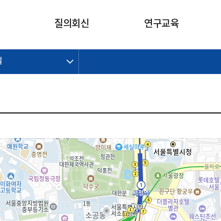
카피라이트로 가기
본문으로 가기
주메뉴로 가기
질의회신
연구교육
길
제정개정과제
제정개정과제
질의회신 요약
연구
보도자료
CI소개
주요 일정
주요 일정
회계기준적용의견서
교육
회계뉴스
조직
진행 과제
진행 과제
질의회신 요약 안내
진행 중인 연구과제
스마트강의
완료 과제
완료 과제
질의회신 요약 전체
IFRS Research Forum
교육 자료
의견 조회
의견 조회
한국채택국제회계기준
출판물
IFRS 해석위원회 논의 결과
일반기업회계기준
종전기업회계기준
K-IFRS 신속처리질의
일반기업회계기준 신속처리질
의
정착지원TF