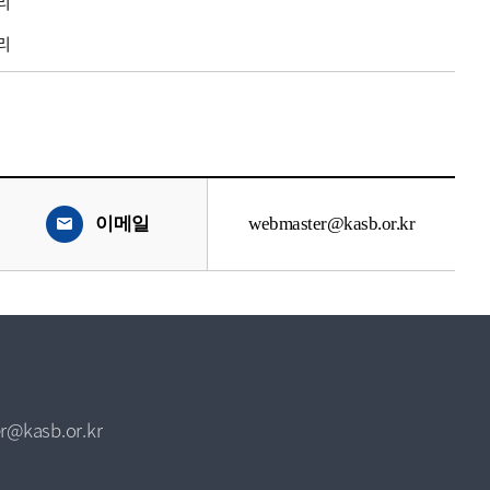
리
리
이메일
webmaster@kasb.or.kr
r@kasb.or.kr