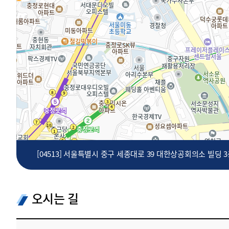
투명·지속가능 경제를 위한
회계기준 및 지속가능성 기준
제정의 글로벌 리더
회계기준열람서비스
[04513] 서울특별시 중구 세종대로 39 대한상공회의소 빌딩 
오시는 길