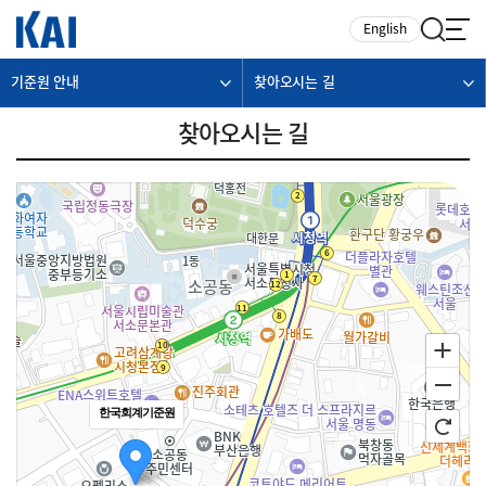
카피라이트로 가기
본문으로 가기
주메뉴로 가기
English
기준원 안내
찾아오시는 길
찾아오시는 길
한국회계기준원