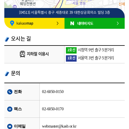
[04513] 서울특별시 중구 세종대로 39 대한상공회의소 빌딩 3층
100m
로드뷰
길찾기
지도 크게 보기
오시는 길
시청역 9번 출구 5분거리
2호선
지하철 이용시
서울역 3번 출구 5분거리
1호선
문의
전화
02-6050-0150
팩스
02-6050-0170
이메일
webmaster@kasb.or.kr