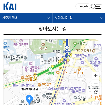
카피라이트로 가기
본문으로 가기
주메뉴로 가기
English
기준원 안내
찾아오시는 길
찾아오시는 길
한국회계기준원