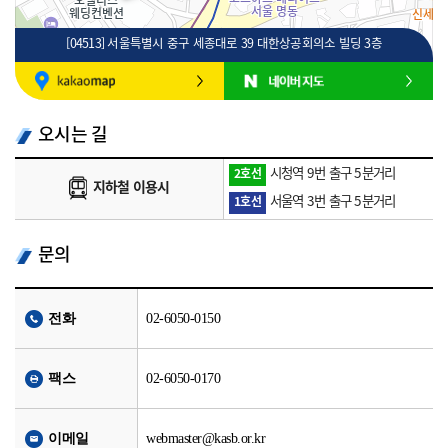
[04513] 서울특별시 중구 세종대로 39 대한상공회의소 빌딩 3층
100m
로드뷰
길찾기
지도 크게 보기
오시는 길
시청역 9번 출구 5분거리
2호선
지하철 이용시
서울역 3번 출구 5분거리
1호선
문의
전화
02-6050-0150
팩스
02-6050-0170
이메일
webmaster@kasb.or.kr