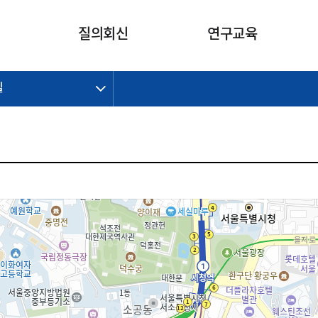
카피라이트로 가기
본문으로 가기
주메뉴로 가기
질의회신
연구교육
길
제정개정과제
제정개정과제
질의회신 요약
연구
보도자료
CI소개
주요 일정
주요 일정
회계기준적용의견서
교육
회계뉴스
조직
진행 과제
진행 과제
질의회신 요약 안내
진행 중인 연구과제
스마트강의
완료 과제
완료 과제
질의회신 요약 전체
IFRS Research Forum
교육 자료
의견 조회
의견 조회
한국채택국제회계기준
출판물
IFRS 해석위원회 논의 결과
일반기업회계기준
종전기업회계기준
K-IFRS 신속처리질의
일반기업회계기준 신속처리질
의
정착지원TF