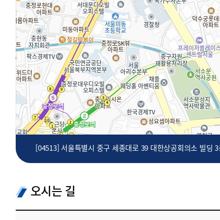
투명·지속가능 경제를 위한
회계기준 및 지속가능성 기준
제정의 글로벌 리더
회계기준열람서비스
[04513] 서울특별시 중구 세종대로 39 대한상공회의소 빌딩 
오시는 길