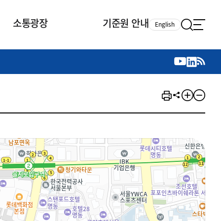
소통광장
기준원 안내
English
국제 활동
국제 활동
참여
뉴스레터
주요업무
자료실
자료실
참여
채용안내
연구논문 공유
2026년 중점 사업방향
제정개정자료
제정개정자료
서베이
채용 안내
회계기준 제정개정 업무
행사·교육자료
행사∙교육자료
의견제안
채용 공고
회계기준 제정개정 절차
기고자료
기고자료
지속가능성 공시기준 제정개정
업무
교육 업무
IFRS재단 재정지원