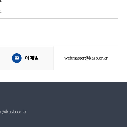
리
리
이메일
webmaster@kasb.or.kr
r@kasb.or.kr