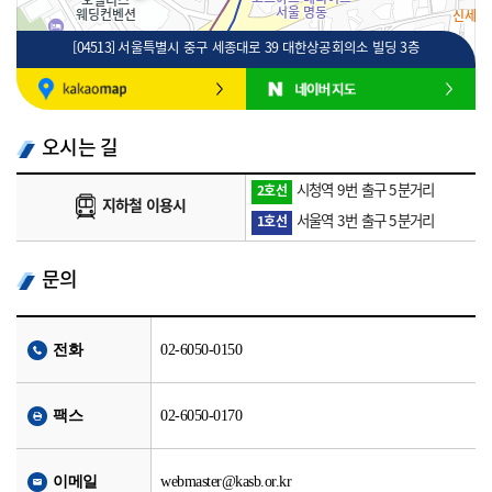
[04513] 서울특별시 중구 세종대로 39 대한상공회의소 빌딩 3층
100m
로드뷰
길찾기
지도 크게 보기
오시는 길
시청역 9번 출구 5분거리
2호선
지하철 이용시
서울역 3번 출구 5분거리
1호선
문의
전화
02-6050-0150
팩스
02-6050-0170
이메일
webmaster@kasb.or.kr