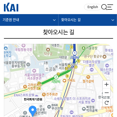
카피라이트로 가기
본문으로 가기
주메뉴로 가기
English
기준원 안내
찾아오시는 길
찾아오시는 길
한국회계기준원