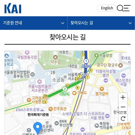
카피라이트로 가기
본문으로 가기
주메뉴로 가기
English
기준원 안내
찾아오시는 길
찾아오시는 길
한국회계기준원