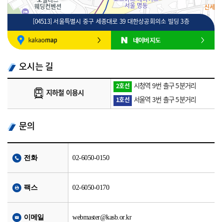
[04513] 서울특별시 중구 세종대로 39 대한상공회의소 빌딩 3층
100m
로드뷰
길찾기
지도 크게 보기
오시는 길
시청역 9번 출구 5분거리
2호선
지하철 이용시
서울역 3번 출구 5분거리
1호선
문의
전화
02-6050-0150
팩스
02-6050-0170
이메일
webmaster@kasb.or.kr