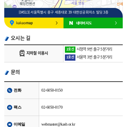
[04513] 서울특별시 중구 세종대로 39 대한상공회의소 빌딩 3층
100m
로드뷰
길찾기
지도 크게 보기
오시는 길
시청역 9번 출구 5분거리
2호선
지하철 이용시
서울역 3번 출구 5분거리
1호선
문의
전화
02-6050-0150
팩스
02-6050-0170
이메일
webmaster@kasb.or.kr