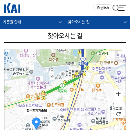
카피라이트로 가기
본문으로 가기
주메뉴로 가기
English
기준원 안내
찾아오시는 길
찾아오시는 길
한국회계기준원