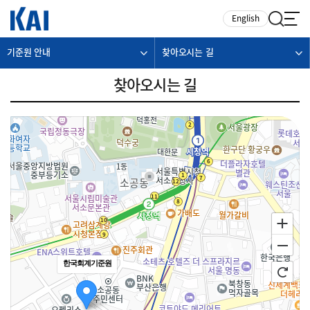
카피라이트로 가기
본문으로 가기
주메뉴로 가기
English
기준원 안내
찾아오시는 길
찾아오시는 길
한국회계기준원