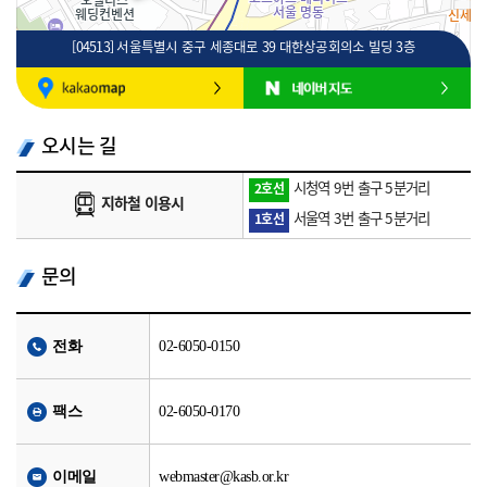
[04513] 서울특별시 중구 세종대로 39 대한상공회의소 빌딩 3층
100m
로드뷰
길찾기
지도 크게 보기
오시는 길
시청역 9번 출구 5분거리
2호선
지하철 이용시
서울역 3번 출구 5분거리
1호선
문의
전화
02-6050-0150
팩스
02-6050-0170
이메일
webmaster@kasb.or.kr