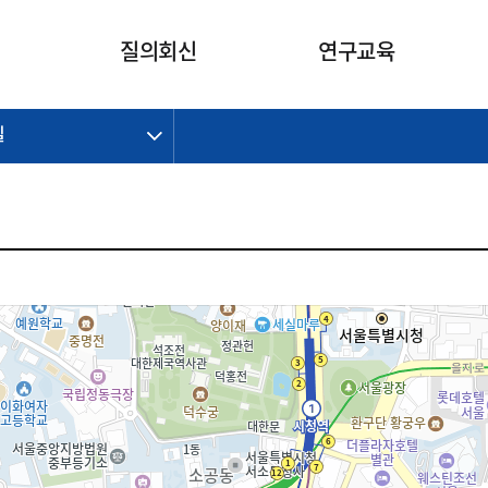
카피라이트로 가기
본문으로 가기
주메뉴로 가기
질의회신
연구교육
길
제정개정과제
제정개정과제
질의회신 요약
연구
보도자료
CI소개
주요 일정
주요 일정
회계기준적용의견서
교육
회계뉴스
조직
진행 과제
진행 과제
질의회신 요약 안내
진행 중인 연구과제
스마트강의
완료 과제
완료 과제
질의회신 요약 전체
IFRS Research Forum
교육 자료
의견 조회
의견 조회
한국채택국제회계기준
출판물
IFRS 해석위원회 논의 결과
일반기업회계기준
종전기업회계기준
K-IFRS 신속처리질의
일반기업회계기준 신속처리질
의
정착지원TF