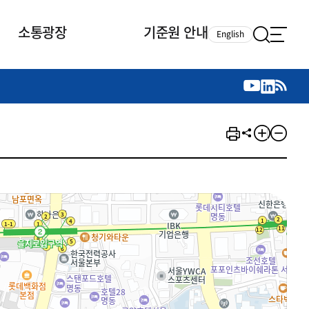
소통광장
기준원 안내
English
국제 활동
국제 활동
참여
뉴스레터
주요업무
자료실
자료실
참여
채용안내
연구논문 공유
2026년 중점 사업방향
제정개정자료
제정개정자료
서베이
채용 안내
회계기준 제정개정 업무
행사·교육자료
행사∙교육자료
의견제안
채용 공고
회계기준 제정개정 절차
기고자료
기고자료
지속가능성 공시기준 제정개정
업무
교육 업무
IFRS재단 재정지원