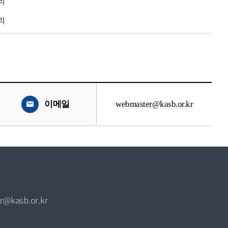
리
리
이메일
webmaster@kasb.or.kr
r@kasb.or.kr