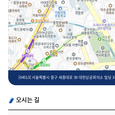
투명·지속가능 경제를 위한
회계기준 및 지속가능성 기준
제정의 글로벌 리더
회계기준열람서비스
[04513] 서울특별시 중구 세종대로 39 대한상공회의소 빌딩 
오시는 길