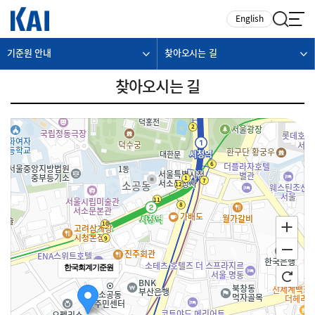
카피라이트로 가기
본문으로 가기
주메뉴로 가기
English
기준원 안내
찾아오시는 길
찾아오시는 길
한국회계기준원