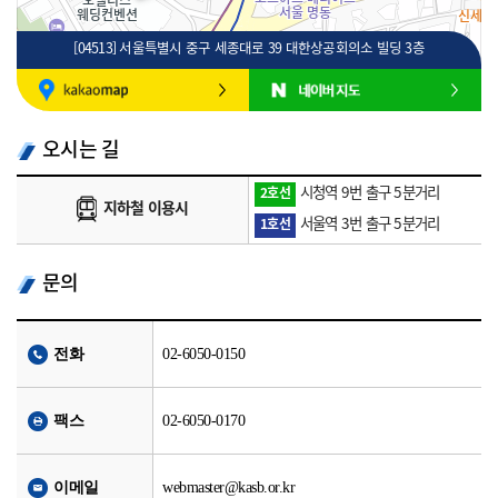
[04513] 서울특별시 중구 세종대로 39 대한상공회의소 빌딩 3층
100m
로드뷰
길찾기
지도 크게 보기
오시는 길
시청역 9번 출구 5분거리
2호선
지하철 이용시
서울역 3번 출구 5분거리
1호선
문의
전화
02-6050-0150
팩스
02-6050-0170
이메일
webmaster@kasb.or.kr