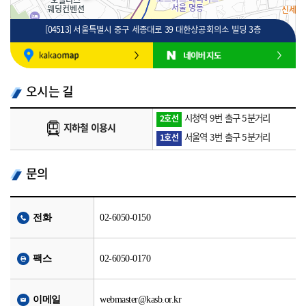
[04513] 서울특별시 중구 세종대로 39 대한상공회의소 빌딩 3층
100m
로드뷰
길찾기
지도 크게 보기
오시는 길
시청역 9번 출구 5분거리
2호선
지하철 이용시
서울역 3번 출구 5분거리
1호선
문의
전화
02-6050-0150
팩스
02-6050-0170
이메일
webmaster@kasb.or.kr