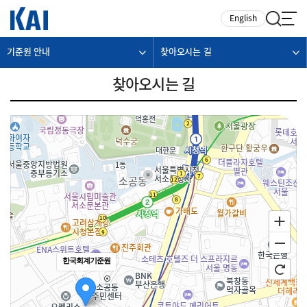
카피라이트로 가기
본문으로 가기
주메뉴로 가기
English
기준원 안내
찾아오시는 길
찾아오시는 길
한국회계기준원