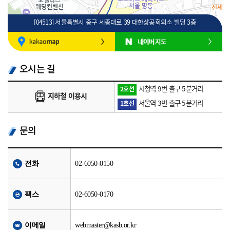
[04513] 서울특별시 중구 세종대로 39 대한상공회의소 빌딩 3층
100m
로드뷰
길찾기
지도 크게 보기
오시는 길
시청역 9번 출구 5분거리
2호선
지하철 이용시
서울역 3번 출구 5분거리
1호선
문의
전화
02-6050-0150
팩스
02-6050-0170
이메일
webmaster@kasb.or.kr