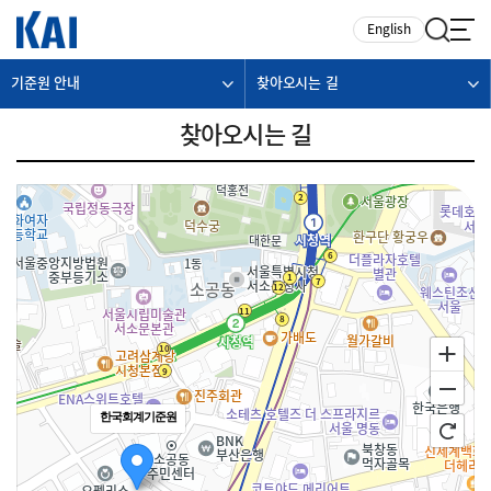
카피라이트로 가기
본문으로 가기
주메뉴로 가기
English
기준원 안내
찾아오시는 길
찾아오시는 길
한국회계기준원