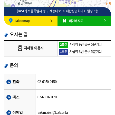
[04513] 서울특별시 중구 세종대로 39 대한상공회의소 빌딩 3층
100m
로드뷰
길찾기
지도 크게 보기
오시는 길
시청역 9번 출구 5분거리
2호선
지하철 이용시
서울역 3번 출구 5분거리
1호선
문의
전화
02-6050-0150
팩스
02-6050-0170
이메일
webmaster@kasb.or.kr