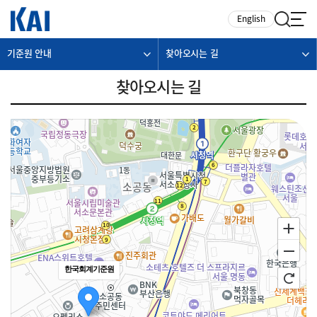
카피라이트로 가기
본문으로 가기
주메뉴로 가기
English
기준원 안내
찾아오시는 길
찾아오시는 길
한국회계기준원