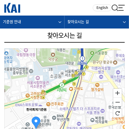
카피라이트로 가기
본문으로 가기
주메뉴로 가기
English
기준원 안내
찾아오시는 길
찾아오시는 길
한국회계기준원