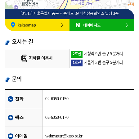
[04513] 서울특별시 중구 세종대로 39 대한상공회의소 빌딩 3층
100m
로드뷰
길찾기
지도 크게 보기
오시는 길
시청역 9번 출구 5분거리
2호선
지하철 이용시
서울역 3번 출구 5분거리
1호선
문의
전화
02-6050-0150
팩스
02-6050-0170
이메일
webmaster@kasb.or.kr