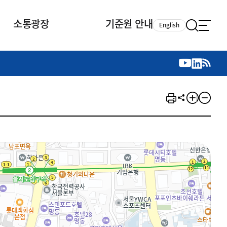
소통광장
기준원 안내
English
국제 활동
국제 활동
참여
뉴스레터
주요업무
자료실
자료실
참여
채용안내
연구논문 공유
2026년 중점 사업방향
제정개정자료
제정개정자료
서베이
채용 안내
회계기준 제정개정 업무
행사·교육자료
행사∙교육자료
의견제안
채용 공고
회계기준 제정개정 절차
기고자료
기고자료
지속가능성 공시기준 제정개정
업무
교육 업무
IFRS재단 재정지원