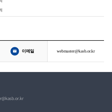
리
리
이메일
webmaster@kasb.or.kr
r@kasb.or.kr