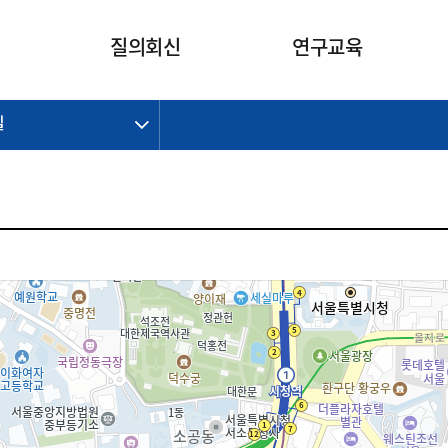
카피라이트로 가기
본문으로 가기
주메뉴로 가기
질의회신
연구교육
길
제정개정과제
제정개정과제
질의회신 요약
연구
보도자료
CI소개
주요 일정
주요 일정
회계기준적용의견서
교육
회계뉴스
조직
진행 과제
진행 과제
질의회신 요약 안내
진행 중인 연구과제
스마트강의
완료 과제
완료 과제
질의회신 요약 전체
IFRS Research Forum
교육 자료
의견 조회
의견 조회
한국채택국제회계기준
출판물
IFRS 해석위원회 논의 결과
일반기업회계기준
종전기업회계기준
K-IFRS 신속처리질의
일반기업회계기준 신속처리질
의
정착지원TF