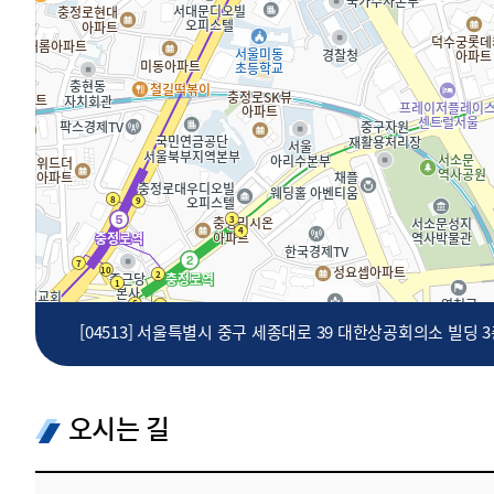
투명·지속가능 경제를 위한
회계기준 및 지속가능성 기준
제정의 글로벌 리더
회계기준열람서비스
[04513] 서울특별시 중구 세종대로 39 대한상공회의소 빌딩 
오시는 길