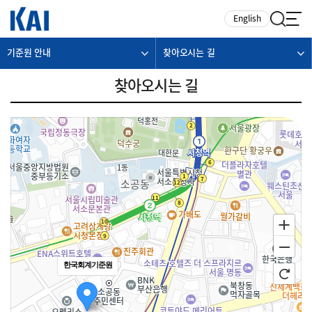
카피라이트로 가기
본문으로 가기
주메뉴로 가기
English
기준원 안내
찾아오시는 길
찾아오시는 길
한국회계기준원