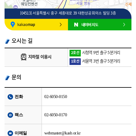
[04513] 서울특별시 중구 세종대로 39 대한상공회의소 빌딩 3층
100m
로드뷰
길찾기
지도 크게 보기
오시는 길
시청역 9번 출구 5분거리
2호선
지하철 이용시
서울역 3번 출구 5분거리
1호선
문의
전화
02-6050-0150
팩스
02-6050-0170
이메일
webmaster@kasb.or.kr