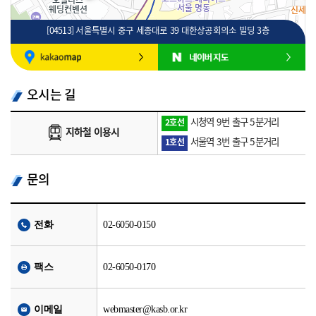
[04513] 서울특별시 중구 세종대로 39 대한상공회의소 빌딩 3층
100m
로드뷰
길찾기
지도 크게 보기
오시는 길
시청역 9번 출구 5분거리
2호선
지하철 이용시
서울역 3번 출구 5분거리
1호선
문의
전화
02-6050-0150
팩스
02-6050-0170
이메일
webmaster@kasb.or.kr