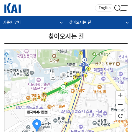
카피라이트로 가기
본문으로 가기
주메뉴로 가기
English
기준원 안내
찾아오시는 길
찾아오시는 길
한국회계기준원