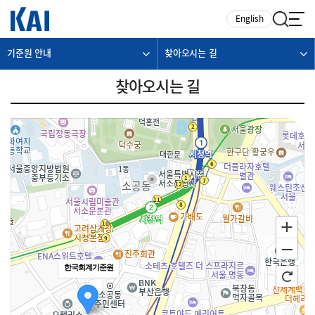
카피라이트로 가기
본문으로 가기
주메뉴로 가기
English
기준원 안내
찾아오시는 길
찾아오시는 길
한국회계기준원