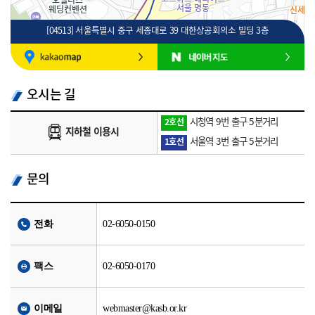
[04513] 서울특별시 중구 세종대로 39 대한상공회의소 빌딩 3층
100m
로드뷰
길찾기
지도 크게 보기
오시는 길
시청역 9번 출구 5분거리
2호선
지하철 이용시
서울역 3번 출구 5분거리
1호선
문의
전화
02-6050-0150
팩스
02-6050-0170
이메일
webmaster@kasb.or.kr