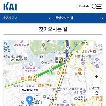
카피라이트로 가기
본문으로 가기
주메뉴로 가기
English
기준원 안내
찾아오시는 길
찾아오시는 길
한국회계기준원