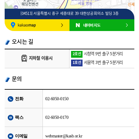
[04513] 서울특별시 중구 세종대로 39 대한상공회의소 빌딩 3층
100m
로드뷰
길찾기
지도 크게 보기
오시는 길
시청역 9번 출구 5분거리
2호선
지하철 이용시
서울역 3번 출구 5분거리
1호선
문의
전화
02-6050-0150
팩스
02-6050-0170
이메일
webmaster@kasb.or.kr